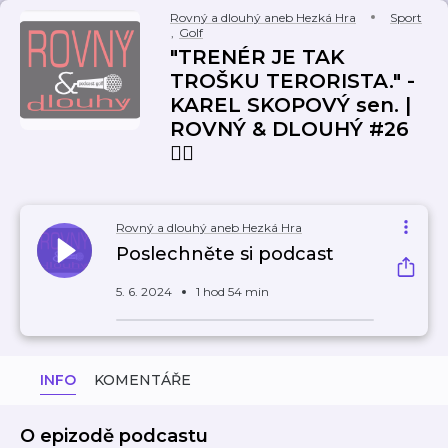
Rovný a dlouhý aneb Hezká Hra
Sport
,
Golf
"TRENÉR JE TAK
TROŠKU TERORISTA." -
KAREL SKOPOVÝ sen. |
ROVNÝ & DLOUHÝ #26
🏌️‍♀️
Rovný a dlouhý aneb Hezká Hra
Poslechněte si podcast
5. 6. 2024
1 hod 54 min
INFO
KOMENTÁŘE
O epizodě podcastu