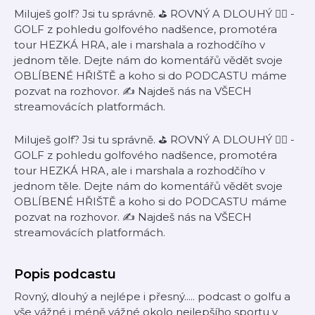
Miluješ golf? Jsi tu správně. ⛳ ROVNÝ A DLOUHÝ 🏌️‍♀️ -
GOLF z pohledu golfového nadšence, promotéra
tour HEZKÁ HRA, ale i marshala a rozhodčího v
jednom těle. Dejte nám do komentářů vědět svoje
OBLÍBENÉ HŘIŠTĚ a koho si do PODCASTU máme
pozvat na rozhovor. ✍️ Najdeš nás na VŠECH
streamovácích platformách.
Miluješ golf? Jsi tu správně. ⛳ ROVNÝ A DLOUHÝ 🏌️‍♀️ -
GOLF z pohledu golfového nadšence, promotéra
tour HEZKÁ HRA, ale i marshala a rozhodčího v
jednom těle. Dejte nám do komentářů vědět svoje
OBLÍBENÉ HŘIŠTĚ a koho si do PODCASTU máme
pozvat na rozhovor. ✍️ Najdeš nás na VŠECH
streamovácích platformách.
Popis podcastu
Rovný, dlouhý a nejlépe i přesný..... podcast o golfu a
vše vážné i méně vážné okolo nejlepšího sportu v