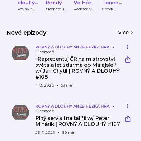
dlouhý
Rendy
Ve Hře
Tonda
aneb
jedou
Rovný a
s Renatou
Podcast Ve
Cenek
dlouhý
Brýdlovou
Hře
Lorenc
Hezká
spolu na
Hra
golf
Nové epizody
Více
ROVNÝ A DLOUHÝ ANEB HEZKÁ HRA
O epizodě
"Reprezentuj ČR na mistrovství
světa a leť zdarma do Malajsie!"
w/ Jan Chytil | ROVNÝ A DLOUHÝ
#108
4. 8. 2026
53 min
ROVNÝ A DLOUHÝ ANEB HEZKÁ HRA
O epizodě
Plný servis i na talíři! w/ Peter
Minárik | ROVNÝ A DLOUHÝ #107
26. 7. 2026
50 min