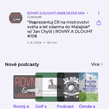
ROVNÝ A DLOUHÝ ANEB HEZKÁ HRA
O epizodě
"Reprezentuj ČR na mistrovství
světa a leť zdarma do Malajsie!"
w/ Jan Chytil | ROVNÝ A DLOUHÝ
#108
4. 8. 2026
53 min
Nové podcasty
Více
Rovný a
Golf s
Podcast
Čenda a