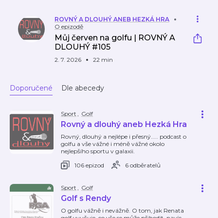
ROVNÝ A DLOUHÝ ANEB HEZKÁ HRA
O epizodě
Můj červen na golfu | ROVNÝ A
DLOUHÝ #105
2. 7. 2026
22 min
Doporučené
Dle abecedy
Sport
,
Golf
Rovný a dlouhý aneb Hezká Hra
Rovný, dlouhý a nejlépe i přesný..... podcast o
golfu a vše vážné i méně vážné okolo
nejlepšího sportu v galaxii.
106 epizod
6 odběratelů
Sport
,
Golf
Golf s Rendy
O golfu vážně i nevážně. O tom, jak Renata
golf vyučuje, co vše se může přihodit, navíc