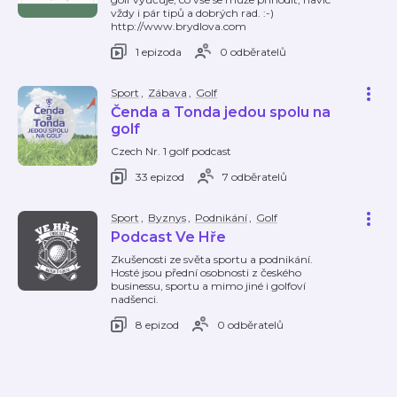
vždy i pár tipů a dobrých rad. :-)
http://www.brydlova.com
1 epizoda
0 odběratelů
Sport
,
Zábava
,
Golf
Čenda a Tonda jedou spolu na
golf
Czech Nr. 1 golf podcast
33 epizod
7 odběratelů
Sport
,
Byznys
,
Podnikání
,
Golf
Podcast Ve Hře
Zkušenosti ze světa sportu a podnikání.
Hosté jsou přední osobnosti z českého
businessu, sportu a mimo jiné i golfoví
nadšenci.
8 epizod
0 odběratelů