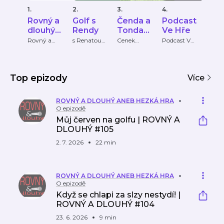
1.
2.
3.
4.
Rovný a
Golf s
Čenda a
Podcast
dlouhý
Rendy
Tonda
Ve Hře
aneb
jedou
Rovný a
s Renatou
Cenek
Podcast Ve
dlouhý
Brýdlovou
Lorenc
Hře
Hezká
spolu na
Hra
golf
Top epizody
Více
ROVNÝ A DLOUHÝ ANEB HEZKÁ HRA
O epizodě
Můj červen na golfu | ROVNÝ A
DLOUHÝ #105
2. 7. 2026
22 min
ROVNÝ A DLOUHÝ ANEB HEZKÁ HRA
O epizodě
Když se chlapi za slzy nestydí! |
ROVNÝ A DLOUHÝ #104
23. 6. 2026
9 min