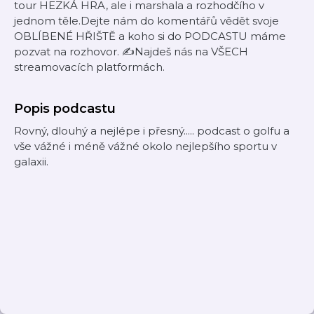
tour HEZKÁ HRA, ale i marshala a rozhodčího v
jednom těle.Dejte nám do komentářů vědět svoje
OBLÍBENÉ HŘIŠTĚ a koho si do PODCASTU máme
pozvat na rozhovor. ✍️Najdeš nás na VŠECH
streamovacích platformách.
Popis podcastu
Rovný, dlouhý a nejlépe i přesný..... podcast o golfu a
vše vážné i méně vážné okolo nejlepšího sportu v
galaxii.