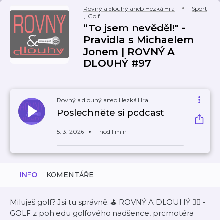
Rovný a dlouhý aneb Hezká Hra
Sport
,
Golf
“To jsem nevěděl!" -
Pravidla s Michaelem
Jonem | ROVNÝ A
DLOUHÝ #97
Rovný a dlouhý aneb Hezká Hra
Poslechněte si podcast
5. 3. 2026
1 hod 1 min
INFO
KOMENTÁŘE
Miluješ golf? Jsi tu správně. ⛳ ROVNÝ A DLOUHÝ 🏌️‍♀️ -
GOLF z pohledu golfového nadšence, promotéra