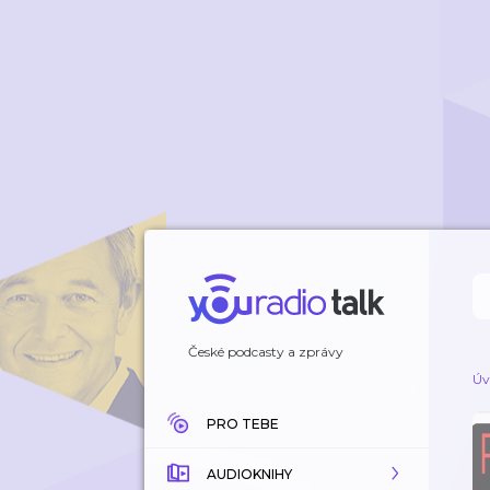
České podcasty a zprávy
Úv
PRO TEBE
AUDIOKNIHY