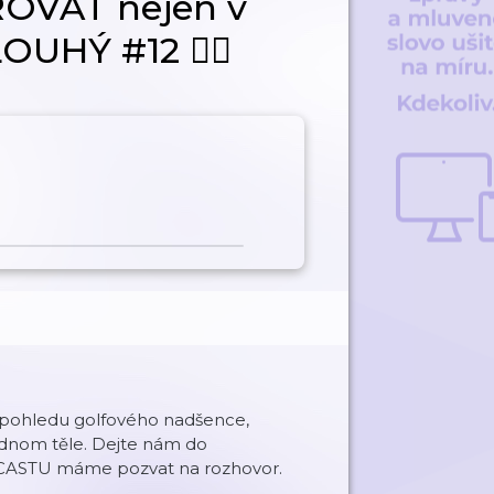
OVAT nejen v
UHÝ #12 🏌️‍♀️
 z pohledu golfového nadšence,
ednom těle. Dejte nám do
CASTU máme pozvat na rozhovor.