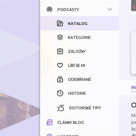
PODCASTY
KATALOG
KOUPENÉ
KATALOG
KATEGORIE
KATEGORIE
ZÁLOŽKY
ZÁLOŽKY
HISTORIE
LÍBÍ SE MI
ODEBÍRANÉ
I
HISTORIE
O
EDITORSKÉ TIPY
Mi
p
ČLÁNKY BLOG
k
✍