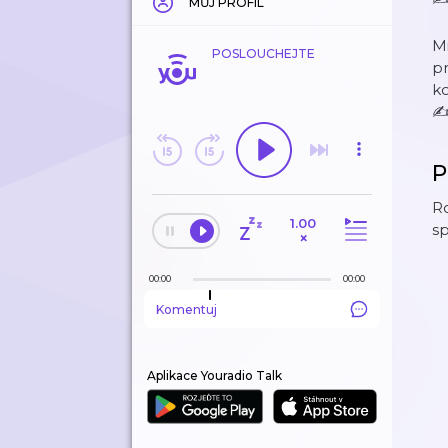
MŮJ PROFIL
Mi
POSLOUCHEJTE
p
k
✍
P
Ro
1.00
sp
×
00:00
00:00
Komentuj
Aplikace Youradio Talk