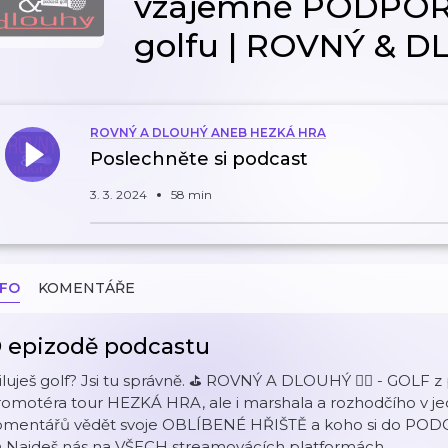
vzájemně PODPOR
golfu | ROVNÝ & DLO
ROVNÝ A DLOUHÝ ANEB HEZKÁ HRA
Poslechněte si podcast
3. 3. 2024
58 min
NFO
KOMENTÁŘE
 epizodě podcastu
luješ golf? Jsi tu správně. ⛳ ROVNÝ A DLOUHÝ 🏌️‍♀️ - GOLF
romotéra tour HEZKÁ HRA, ale i marshala a rozhodčího v j
omentářů vědět svoje OBLÍBENÉ HŘIŠTĚ a koho si do POD
️ Najdeš nás na VŠECH streamovácích platformách.