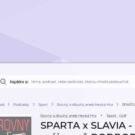
Najděte si:
od
Podcasty
Sport
Rovný a dlouhý aneb Hezká Hra
SPARTA
Rovný a dlouhý aneb Hezká Hra
Sport
,
Golf
SPARTA x SLAVIA - 