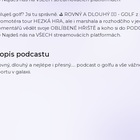
luješ golf? Jsi tu správně. ⛳ ROVNÝ A DLOUHÝ 🏌️‍♀️ - GOLF
romotéra tour HEZKÁ HRA, ale i marshala a rozhodčího v j
omentářů vědět svoje OBLÍBENÉ HŘIŠTĚ a koho si do POD
️ Najdeš nás na VŠECH streamovácích platformách.
opis podcastu
vný, dlouhý a nejlépe i přesný..... podcast o golfu a vše vá
ortu v galaxii.