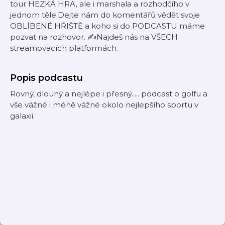
tour HEZKÁ HRA, ale i marshala a rozhodčího v
jednom těle.Dejte nám do komentářů vědět svoje
OBLÍBENÉ HŘIŠTĚ a koho si do PODCASTU máme
pozvat na rozhovor. ✍️Najdeš nás na VŠECH
streamovacích platformách.
Popis podcastu
Rovný, dlouhý a nejlépe i přesný..... podcast o golfu a
vše vážné i méně vážné okolo nejlepšího sportu v
galaxii.