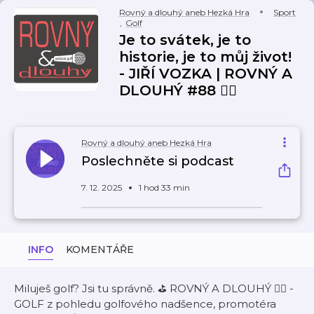
Rovný a dlouhý aneb Hezká Hra
Sport
,
Golf
Je to svátek, je to
historie, je to můj život!
- JIŘÍ VOZKA | ROVNÝ A
DLOUHÝ #88 🏌️‍♀️
Rovný a dlouhý aneb Hezká Hra
Poslechněte si podcast
7. 12. 2025
1 hod 33 min
INFO
KOMENTÁŘE
Miluješ golf? Jsi tu správně. ⛳ ROVNÝ A DLOUHÝ 🏌️‍♀️ -
GOLF z pohledu golfového nadšence, promotéra