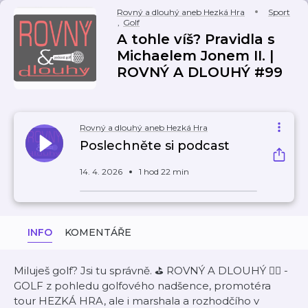
Rovný a dlouhý aneb Hezká Hra
Sport
,
Golf
A tohle víš? Pravidla s
Michaelem Jonem II. |
ROVNÝ A DLOUHÝ #99
Rovný a dlouhý aneb Hezká Hra
Poslechněte si podcast
14. 4. 2026
1 hod 22 min
INFO
KOMENTÁŘE
Miluješ golf? Jsi tu správně. ⛳ ROVNÝ A DLOUHÝ 🏌️‍♀️ -
GOLF z pohledu golfového nadšence, promotéra
tour HEZKÁ HRA, ale i marshala a rozhodčího v