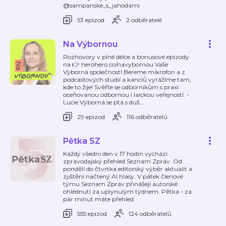
@sampanske_s_jahodami
53 epizod
2 odběratelé
Na Výbornou
Rozhovory v plné délce a bonusové epizody
na 👉 herohero.co/navybornou Vaše
Výborná společnost! Bereme mikrofon a z
podcastových studií a kanclů vyrážíme tam,
kde to žije! Svěřte se odborníkům s praxí
oceňovanou odbornou i laickou veřejností. -
Lucie Výborná se ptá s duš
…
29 epizod
116 odběratelů
Pětka SZ
Každý všední den v 17 hodin vychází
zpravodajský přehled Seznam Zpráv. Od
pondělí do čtvrtka editorský výběr aktualit a
zjištění načtený AI hlasy. V pátek členové
týmu Seznam Zpráv přinášejí autorské
ohlédnutí za uplynulým týdnem. Pětka - za
pár minut máte přehled.
555 epizod
124 odběratelů