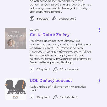
oblasti zemědělství, živočišné výroby a
obnovitelných zdrojů energie. Diskutujeme s
odborníky, farmáři i technologickými lídry o
trendech, které formu
…
8 epizod
0 odběratelů
Zdraví
Cesta Dobré Změny
Pojďme si do života zvát Změny. Do
podcastu si zvu hosty s celostním přístupem
ke zdraví i k životu. Můžeme se od nich
inspirovat v tom, jak některé výzvy v našich
životech můžeme uchopit jinak. Že nad
některými tématy můžeme jinak přemýšlet.
Jsem nadšená propagátorka p
…
85 epizod
23 odběratelů
UOL Daňový podcast
Každý měsíc přinášíme novinky ze světa
daní.
29 epizod
7 odběratelů