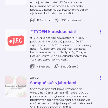
rozvoji. Vidíte to stejně? Pak je podcast
Pejskárium právě pro vás! První český
podcast o psech nabízí rozhovory o zdraví,
výchově i každodenním soužití
…
199 epizod
235 odběratelů
#TYDEN k poslouchání
#TYDEN je nedělní newsletter, #TYDEN k
poslouchání je občasný podcast. Další
experiment, protože experimentů není nikdy
dost. IT/C, socnety, bezpečnost, aplikace,
hardware, soukromí. Na Spotify, Google,
Pocket Castss i Apple Podcasts. "Živě" na
Twitteru @rychlofky. Ned
…
48 epizod
5 odběratelů
Zdraví
Šampaňské s jahodami
Snažím se přinášet nové, rozmanitější
vhledy na různá témata. 🤩 Také si zvu do
podcastu velmi zajímavé hosty a formou
příjemných rozhovorů s nimi probírám vše
možné i nemožné 😁 Šampaňské s jahodami,
Váš lifestylový podcast. 🥂🍓🫦