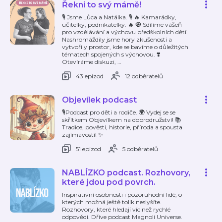
Řekni to svý mámě!
🎙️ Jsme Lůca a Natálka. 🎙️ 🔥 Kamarádky,
učitelky, podnikatelky. 🔥 🧿 Sdílíme vášeň
pro vzdělávání a výchovu předškolních dětí.
Nashromáždily jsme hory zkušeností a
vytvořily prostor, kde se bavíme o důležitých
tématech spojených s výchovou. ❣️
Otevíráme diskuzi,
…
43 epizod
12 odběratelů
Objevílek podcast
🎙Podcast pro děti a rodiče. 🌍 Vydej se se
skřítkem Objevílkem na dobrodružství! 📚
Tradice, pověsti, historie, příroda a spousta
zajímavostí! ✨️
51 epizod
5 odběratelů
NABLÍZKO podcast. Rozhovory,
které jdou pod povrch.
Inspirativní osobnosti i pozoruhodní lidé, o
kterých možná ještě tolik neslyšíte.
Rozhovory, které hledají víc než rychlé
odpovědi. Dříve podcast Magnoli Universe.