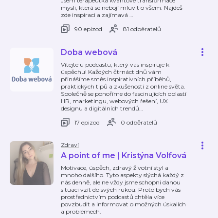
Jsem terapeutka kvantové transformace
mysli, která se nebojí mluvit o všem. Najdeš
zde inspiraci a zajímavá
…
90 epizod
81 odběratelů
Doba webová
Vítejte u podcastu, který vás inspiruje k
úspěchu! Každých čtrnáct dnů vám
přinášíme směs inspirativních příběhů,
praktických tipů a zkušeností z online světa.
Společně se ponoříme do fascinujících oblastí
HR, marketingu, webových řešení, UX
designu a digitálních trendů
…
17 epizod
0 odběratelů
Zdraví
A point of me | Kristýna Volfová
Motivace, úspěch, zdravý životní styl a
mnoho dalšího. Tyto aspekty slýchá každý z
nás denně, ale ne vždy jsme schopni danou
situaci vzít do svých rukou. Proto bych vás
prostřednictvím podcastů chtěla více
povzbudit a informovat o možných úskalích
a problémech.