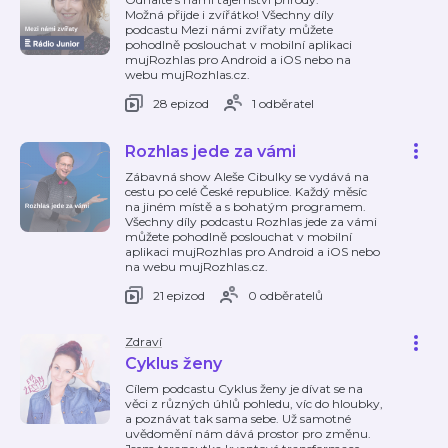
Možná přijde i zvířátko! Všechny díly
podcastu Mezi námi zvířaty můžete
pohodlně poslouchat v mobilní aplikaci
mujRozhlas pro Android a iOS nebo na
webu mujRozhlas.cz.
28 epizod
1 odběratel
Rozhlas jede za vámi
Zábavná show Aleše Cibulky se vydává na
cestu po celé České republice. Každý měsíc
na jiném místě a s bohatým programem.
Všechny díly podcastu Rozhlas jede za vámi
můžete pohodlně poslouchat v mobilní
aplikaci mujRozhlas pro Android a iOS nebo
na webu mujRozhlas.cz.
21 epizod
0 odběratelů
Zdraví
Cyklus ženy
Cílem podcastu Cyklus ženy je dívat se na
věci z různých úhlů pohledu, víc do hloubky,
a poznávat tak sama sebe. Už samotné
uvědomění nám dává prostor pro změnu.