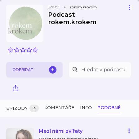
Zdraví
rokem.krokem
Podcast
rokem.krokem
ODEBÍRAT
KOMENTÁŘE
INFO
PODOBNÉ
EPIZODY
14
Mezi námi zvířaty
Odhalte s námi tajemství přírody.