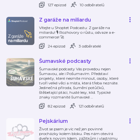
127 epizod
10 odběratelů
Z garáže na miliardu
Vítejte u Shoptet Podcastu: Z garáže na
miliardu! 🎙️ Rozhovory o růstu, odvaze a e-
commerce! 🚀
24 epizod
3 odběratelé
Šumavské podcasty
Šumavské podcasty Vás provedou nejen
Šumavou, ale i Pošumavím. Představí
projekty, které nesmíte minout, osoby, které
tvoří velké věci a místa, která třeba neznáte.
Jedinečná příroda, šumění potůčků,
štěbetající ptáci, husté lesy, klid. Typické
znaky rozmanité šumavské
…
82 epizod
121 odběratelů
Pejskárium
Život se psem je víc než jen povinné
procházky kolem bloku. Pes nám otevírá
dveře k novým lidem, zážitkům i vlastnímu