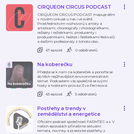
CIRQUEON CIRCUS PODCAST
CIRQUEON CIRCUS PODCAST mapuje dění
v novém cirkuse u nás i ve světě.
Prostřednictvím rozhovorů s artisty a
artistkami, choreografy i choreografkami,
režiséry i režisérkami, producenty i
producentkami, řediteli i ředitelkami festivalů
a dalšími profesionály z tohoto obo
…
67 epizod
0 odběratelů
Na koberečku
Přidejte se k nám na kobereček a ponořte se
do těch nejžhavějších environmentálních
témat. Podcastem vás společně se svými
hosty a hostkami provází Eva Pernicová.
63 epizod
5 odběratelů
Postřehy a trendy v
zemědělství a energetice
Oficiální podcast společnosti FARMTEC a.s. V
našich epizodách přinášíme aktuální
témata, novinky a praktické postřehy z