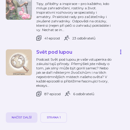
Tipy, příběhy a inspirace – pro každého, kdo
miluje zahradničení, rostliny a život.
Inspirativní rozhovory se specialisty i
amatéry. Praktické rady pro začátečníky i
zkušené zahradníky. Odpovědi na otázky,
které si (nejen při péči o zahradu) pokládáte i
vy. Nechat se in
…
41 epizod
23 odběratelů
Svět pod lupou
Podcast Svět pod lupou je vaše vstupenka do
zákulisí tajů přírody. Přemýšleli jste někdy o
tom, jak silný může být gorilí samec? Nebo
jak se daří některým živočichům i na těch
nejextrémnějších místech našeho světa? V
každé epizodě si přiblížíme fascinující tvory,
ekosys
…
87 epizod
6 odběratelů
NAČÍST DALŠÍ
STRANA 1