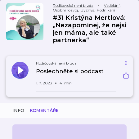
Rodičovská není brzda
Vzdělání
,
Osobní rozvoj
,
Byznys
,
Podnikání
#31 Kristýna Mertlová:
„Nezapomínej, že nejsi
jen máma, ale také
partnerka“
Rodičovská není brzda
Poslechněte si podcast
1. 7. 2023
41 min
INFO
KOMENTÁŘE