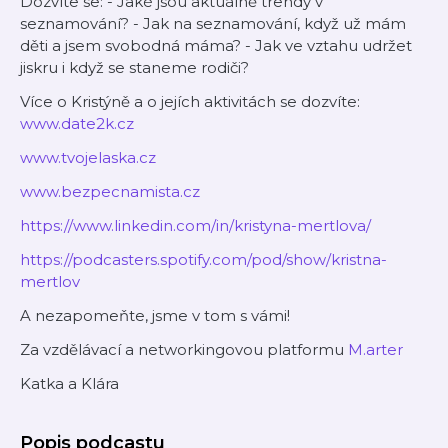
Dozvíte se: - Jaké jsou aktuálně trendy v
seznamování? - Jak na seznamování, když už mám
děti a jsem svobodná máma? - Jak ve vztahu udržet
jiskru i když se staneme rodiči?
Více o Kristýně a o jejích aktivitách se dozvíte:
www.date2k.cz
www.tvojelaska.cz
www.bezpecnamista.cz
https://www.linkedin.com/in/kristyna-mertlova/
https://podcasters.spotify.com/pod/show/kristna-
mertlov
A nezapomeňte, jsme v tom s vámi!
Za vzdělávací a networkingovou platformu
M.arter
Katka a Klára
Popis podcastu