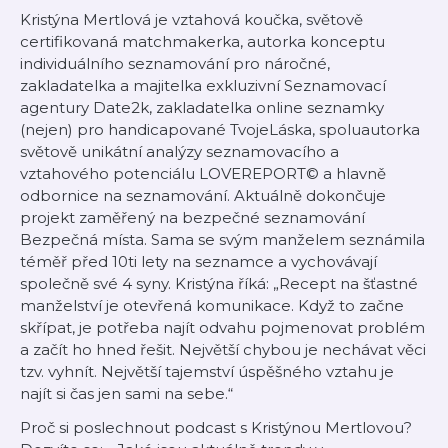
Kristýna Mertlová je vztahová koučka, světově
certifikovaná matchmakerka, autorka konceptu
individuálního seznamování pro náročné,
zakladatelka a majitelka exkluzivní Seznamovací
agentury Date2k, zakladatelka online seznamky
(nejen) pro handicapované TvojeLáska, spoluautorka
světově unikátní analýzy seznamovacího a
vztahového potenciálu LOVEREPORT© a hlavně
odbornice na seznamování. Aktuálně dokončuje
projekt zaměřený na bezpečné seznamování
Bezpečná místa. Sama se svým manželem seznámila
téměř před 10ti lety na seznamce a vychovávají
společně své 4 syny. Kristýna říká: „Recept na šťastné
manželství je otevřená komunikace. Když to začne
skřípat, je potřeba najít odvahu pojmenovat problém
a začít ho hned řešit. Největší chybou je nechávat věci
tzv. vyhnít. Největší tajemství úspěšného vztahu je
najít si čas jen sami na sebe.“
Proč si poslechnout podcast s Kristýnou Mertlovou?