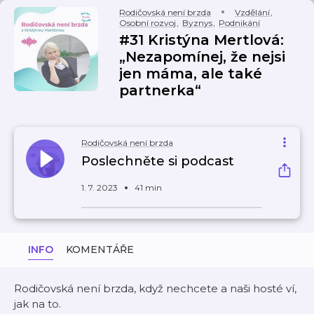
Rodičovská není brzda
Vzdělání
,
Osobní rozvoj
,
Byznys
,
Podnikání
#31 Kristýna Mertlová:
„Nezapomínej, že nejsi
jen máma, ale také
partnerka“
Rodičovská není brzda
Poslechněte si podcast
1. 7. 2023
41 min
INFO
KOMENTÁŘE
Rodičovská není brzda, když nechcete a naši hosté ví,
jak na to.