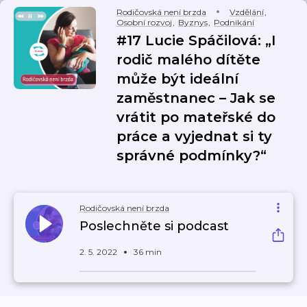
Rodičovská není brzda
Vzdělání
,
Osobní rozvoj
,
Byznys
,
Podnikání
#17 Lucie Spáčilová: „I
rodič malého dítěte
může být ideální
zaměstnanec – Jak se
vrátit po mateřské do
práce a vyjednat si ty
správné podmínky?“
Rodičovská není brzda
Poslechněte si podcast
2. 5. 2022
36 min