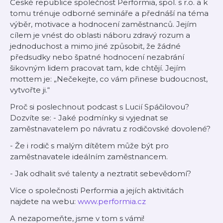
České republice společnost Performia, spol. s r.o. a k
tomu trénuje odborné semináře a přednáší na téma
výběr, motivace a hodnocení zaměstnanců. Jejím
cílem je vnést do oblasti náboru zdravý rozum a
jednoduchost a mimo jiné způsobit, že žádné
předsudky nebo špatné hodnocení nezabrání
šikovným lidem pracovat tam, kde chtějí. Jejím
mottem je: „Nečekejte, co vám přinese budoucnost,
vytvořte ji.“
Proč si poslechnout podcast s Lucií Spáčilovou?
Dozvíte se: - Jaké podmínky si vyjednat se
zaměstnavatelem po návratu z rodičovské dovolené?
- Že i rodič s malým dítětem může být pro
zaměstnavatele ideálním zaměstnancem.
- Jak odhalit své talenty a neztratit sebevědomí?
Více o společnosti Performia a jejích aktivitách
najdete na webu:
www.performia.cz
A nezapomeňte, jsme v tom s vámi!