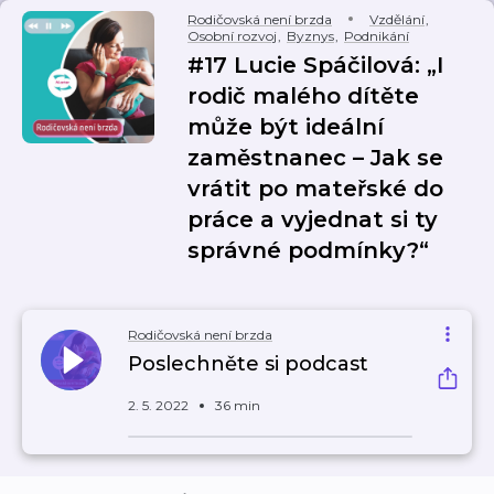
Rodičovská není brzda
Vzdělání
,
Osobní rozvoj
,
Byznys
,
Podnikání
#17 Lucie Spáčilová: „I
rodič malého dítěte
může být ideální
zaměstnanec – Jak se
vrátit po mateřské do
práce a vyjednat si ty
správné podmínky?“
Rodičovská není brzda
Poslechněte si podcast
2. 5. 2022
36 min