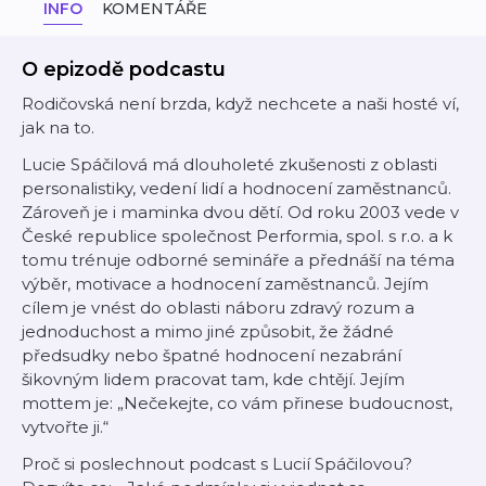
INFO
KOMENTÁŘE
O epizodě podcastu
Rodičovská není brzda, když nechcete a naši hosté ví,
jak na to.
Lucie Spáčilová má dlouholeté zkušenosti z oblasti
personalistiky, vedení lidí a hodnocení zaměstnanců.
Zároveň je i maminka dvou dětí. Od roku 2003 vede v
České republice společnost Performia, spol. s r.o. a k
tomu trénuje odborné semináře a přednáší na téma
výběr, motivace a hodnocení zaměstnanců. Jejím
cílem je vnést do oblasti náboru zdravý rozum a
jednoduchost a mimo jiné způsobit, že žádné
předsudky nebo špatné hodnocení nezabrání
šikovným lidem pracovat tam, kde chtějí. Jejím
mottem je: „Nečekejte, co vám přinese budoucnost,
vytvořte ji.“
Proč si poslechnout podcast s Lucií Spáčilovou?