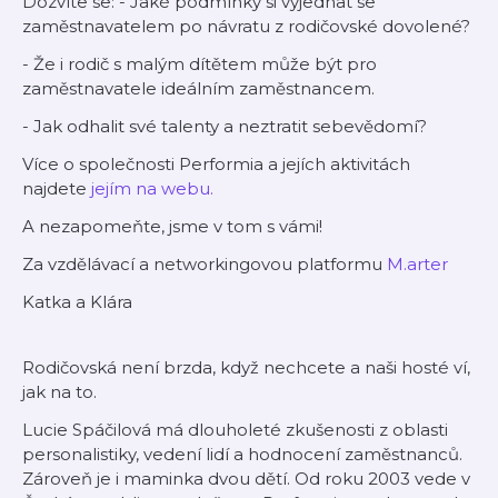
Dozvíte se: - Jaké podmínky si vyjednat se
zaměstnavatelem po návratu z rodičovské dovolené?
- Že i rodič s malým dítětem může být pro
zaměstnavatele ideálním zaměstnancem.
- Jak odhalit své talenty a neztratit sebevědomí?
Více o společnosti Performia a jejích aktivitách
najdete
jejím na webu.
A nezapomeňte, jsme v tom s vámi!
Za vzdělávací a networkingovou platformu
M.arter
Katka a Klára
Rodičovská není brzda, když nechcete a naši hosté ví,
jak na to.
Lucie Spáčilová má dlouholeté zkušenosti z oblasti
personalistiky, vedení lidí a hodnocení zaměstnanců.
Zároveň je i maminka dvou dětí. Od roku 2003 vede v