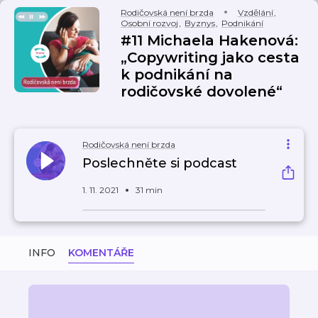
Rodičovská není brzda
Vzdělání
,
Osobní rozvoj
,
Byznys
,
Podnikání
#11 Michaela Hakenová:
„Copywriting jako cesta
k podnikání na
rodičovské dovolené“
Rodičovská není brzda
Poslechněte si podcast
1. 11. 2021
31 min
INFO
KOMENTÁŘE