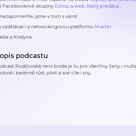
ejí Facebookové skupiny
Eshop a web, který prodává
.
 nezapomeňte, jsme v tom s vámi!
a vzdělávací a networkingovou platformu
M.arter
tka a Kristyna
opis podcastu
dcast Rodičovská není brzda je tu pro všechny ženy i muže, 
obně i kariérně růst, plnit si své cíle i sny.