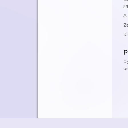
j
A
Z
Ka
P
Po
os