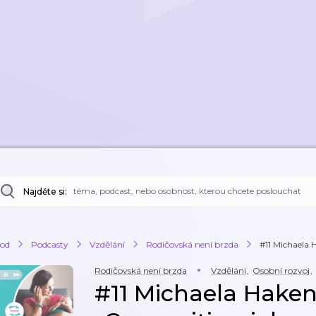
Najděte si:
od
Podcasty
Vzdělání
Rodičovská není brzda
#11 Michaela 
Rodičovská není brzda
Vzdělání
,
Osobní rozvoj
,
#11 Michaela Haken