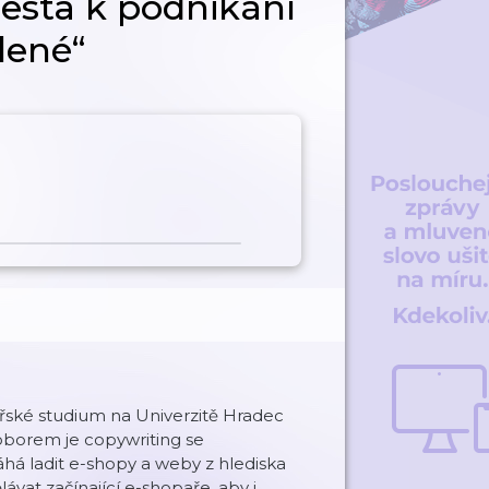
cesta k podnikání
lené“
ské studium na Univerzitě Hradec
 oborem je copywriting se
á ladit e-shopy a weby z hlediska
vat začínající e-shopaře, aby i