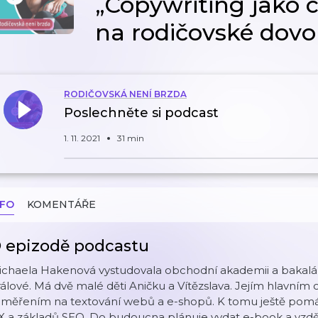
„Copywriting jako 
na rodičovské dovo
RODIČOVSKÁ NENÍ BRZDA
Poslechněte si podcast
1. 11. 2021
31 min
NFO
KOMENTÁŘE
 epizodě podcastu
ichaela Hakenová vystudovala obchodní akademii a bakalář
álové. Má dvě malé děti Aničku a Vítězslava. Jejím hlavním
aměřením na textování webů a e-shopů. K tomu ještě pomáh
 a základů SEO. Do budoucna plánuje vydat e-book a vzdělá