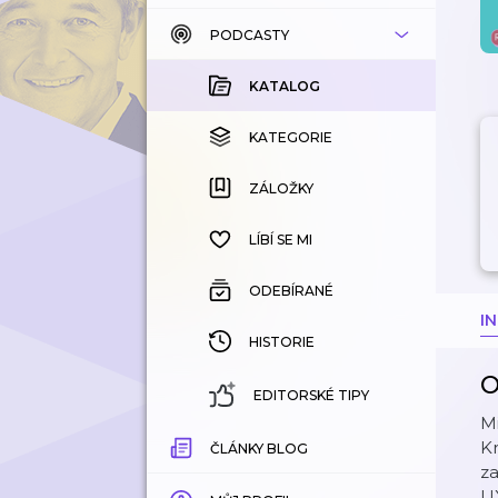
PODCASTY
KATALOG
KOUPENÉ
KATALOG
KATEGORIE
KATEGORIE
ZÁLOŽKY
ZÁLOŽKY
HISTORIE
LÍBÍ SE MI
ODEBÍRANÉ
I
HISTORIE
O
EDITORSKÉ TIPY
M
Kr
ČLÁNKY BLOG
z
UX