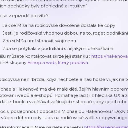
jich obchůdky byly přehledné a intuitivní.
 se v epizodě dozvíte?
Jak se Míša na rodičovské dovolené dostala ke copy
Jestli je rodičovská vhodnou dobou na to, rozjet podnikání
Zda si Míša umí stanovit svoji cenu
Zda se potýkala v podnikání s nějakými překážkami
šu můžete kontaktovat skrze její stránku :
https://hakenova
jí FB skupiny
Eshop a web, který prodává
dičovská není brzda, když nechcete a naši hosté ví, jak na t
ichaela Hakenová má dvě malé děti. Jejím hlavním oborem
xtování webů a e-shopů. Pomáhá je ladit i z hlediska UX a
dat e-book a vzdělávat začínající e-shopaře, aby i jejich obc
oč si poslechnout podcast s Michaelou Hakenovou? Dozvíte 
 vůbec dohromady - Jak na rodičovské začít s copywriting
alší informace o Míše najdete na webu
https://hakenovamic