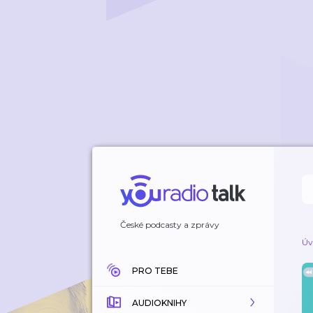
České podcasty a zprávy
Úv
PRO TEBE
AUDIOKNIHY