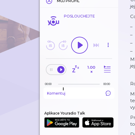
MŮJ PROFIL
je
Co
POSLOUCHEJTE
Mí
je
1.00
×
Ro
00:00
00:00
Komentuj
M
te
vy
Aplikace Youradio Talk
Pr
to
D