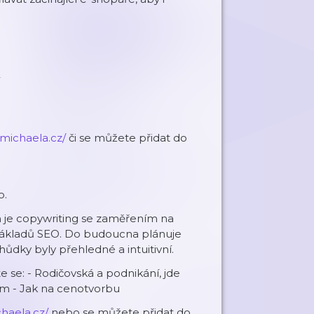
michaela.cz/
či se můžete přidat do
o.
 je copywriting se zaměřením na
 základů SEO. Do budoucna plánuje
hůdky byly přehledné a intuitivní.
se: - Rodičovská a podnikání, jde
em - Jak na cenotvorbu
haela.cz/
nebo se můžete přidat do