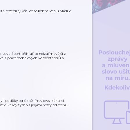
ě rozebírají vše, co se kolem Realu Madrid
Nova Sport přihrají to nejzajímavější z
aké z práce fotbalových komentátorů a
i patičky seriózně. Previews, zákulisí,
ček, každý týden s jinými hosty od fochu.