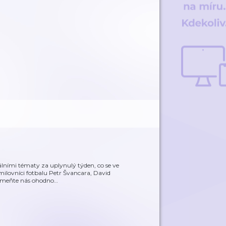
álními tématy za uplynulý týden, co se ve
milovníci fotbalu Petr Švancara, David
pomeňte nás ohodno
…