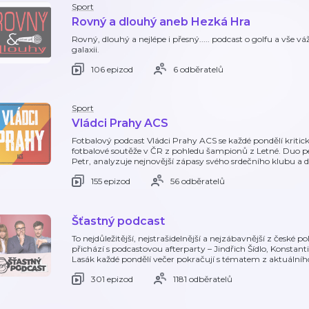
Sport
Rovný a dlouhý aneb Hezká Hra
Rovný, dlouhý a nejlépe i přesný..... podcast o golfu a vše v
galaxii.
106 epizod
6 odběratelů
Sport
Vládci Prahy ACS
Fotbalový podcast Vládci Prahy ACS se každé pondělí kritic
fotbalové soutěže v ČR z pohledu šampionů z Letné. Duo 
Petr, analyzuje nejnovější zápasy svého srdečního klubu a de
155 epizod
56 odběratelů
Šťastný podcast
To nejdůležitější, nejstrašidelnější a nejzábavnější z české 
přichází s podcastovou afterparty – Jindřich Šídlo, Konstan
Lasák každé pondělí večer pokračují s tématem z aktuálníh
301 epizod
1181 odběratelů