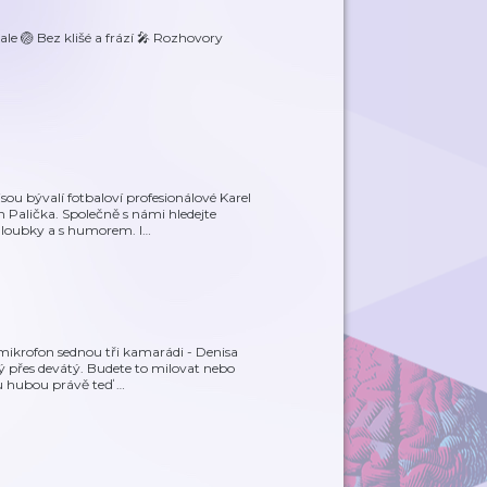
le 🏐 Bez klišé a frází 🎤 Rozhovory
u bývalí fotbaloví profesionálové Karel
Palička. Společně s námi hledejte
 hloubky a s humorem. I
…
 mikrofon sednou tři kamarádi - Denisa
 přes devátý. Budete to milovat nebo
tou hubou právě teď
…