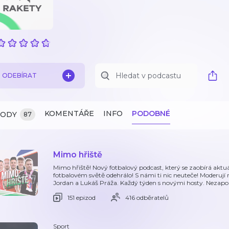
ODEBÍRAT
KOMENTÁŘE
INFO
PODOBNÉ
ZODY
87
Mimo hřiště
Mimo hřiště! Nový fotbalový podcast, který se zaobírá aktu
fotbalovém světě odehrálo! S námi ti nic neuteče! Moderují 
Jordan a Lukáš Práža. Každý týden s novými hosty. Neza
151 epizod
416 odběratelů
Sport