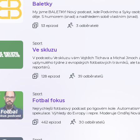
Baletky
My jsme BALETKY! Nový podcast, kde Podvinho a Syky osobit
děje. S humorem (snad) a nadhledem sobě vlastním (snad).
53 epizod
3 odběratelé
Sport
Ve skluzu
V podcastu Ve skluzu vám Vojtěch Tichava a Michal Jinoch z 
uplynulého týdne z evropských fotbalových trávníků, ale t
reportérů.
128 epizod
39 odběratelů
Sport
Fotbal fokus
Nejrychlejší fotbalový podcast po ligovém kole. Automatismy 
spekulace. Výhledy do Evropy i repre. Moderuje Ondřej Nová
462 epizod
30 odběratelů
Sport