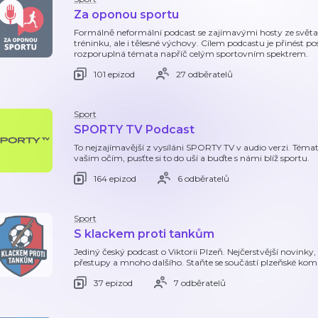
Za oponou sportu
Formálně neformální podcast se zajímavými hosty ze světa 
tréninku, ale i tělesné výchovy. Cílem podcastu je přinést p
rozporuplná témata napříč celým sportovním spektrem.
101 epizod
27 odběratelů
Sport
SPORTY TV Podcast
To nejzajímavější z vysíláni SPORTY TV v audio verzi. Tém
vašim očím, pusťte si to do uší a buďte s námi blíž sportu.
164 epizod
6 odběratelů
Sport
S klackem proti tankům
Jediný český podcast o Viktorii Plzeň. Nejčerstvější novinky,
přestupy a mnoho dalšího. Staňte se součástí plzeňské kom
37 epizod
7 odběratelů