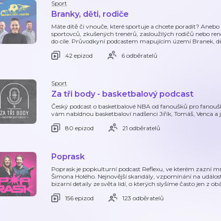
Sport
Branky, děti, rodiče
Máte dítě či vnouče, které sportuje a chcete poradit? Anebo
sportovců, zkušených trenérů, zasloužilých rodičů nebo re
do cíle. Průvodkyní podcastem mapujícím území Branek, dět
42 epizod
6 odběratelů
Sport
Za tři body - basketbalový podcast
Český podcast o basketbalové NBA od fanoušků pro fanoušky.
vám nabídnou basketbaloví nadšenci Jiřík, Tomáš, Venca a je
80 epizod
21 odběratelů
Poprask
Poprask je popkulturní podcast Reflexu, ve kterém zazní
Šimona Holého. Nejnovější skandály, vzpomínání na událost
bizarní detaily ze světa lidí, o kterých slyšíme často jen z ob
156 epizod
123 odběratelů