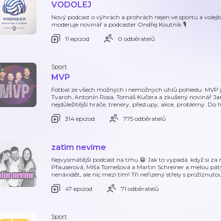
VODOLEJ
Nový podcast o výhrách a prohrách nejen ve sportu a volejba
moderuje novinář a podcaster Ondřej Koutník 🎙️
11 epizod
0 odběratelů
Sport
MVP
Fotbal ze všech možných i nemožných úhlů pohledu. MVP jso
Tvaroh, Antonín Rosa, Tomáš Kučera a zkušený novinář Jan 
nejdůležitější hráče, trenéry, přestupy, akce, problémy. Do
314 epizod
775 odběratelů
zatim nevíme
Nejvysmátější podcast na trhu 😁 Jak to vypadá, když si za
Pfauserová, Míša Tomešová a Martin Schreiner a melou pátý
nenávidět, ale nic mezi tím! Tři neřízený střely s prožíznu
47 epizod
71 odběratelů
Sport