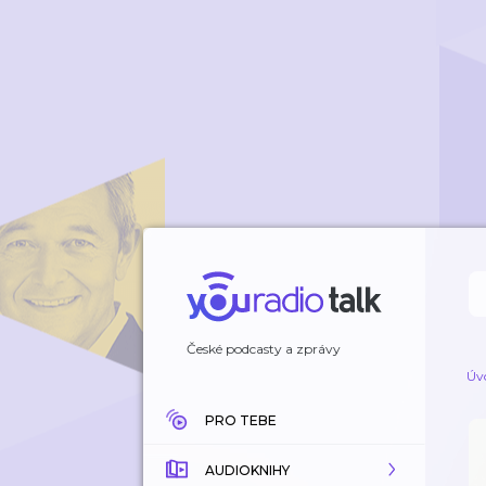
České podcasty a zprávy
Úv
PRO TEBE
AUDIOKNIHY