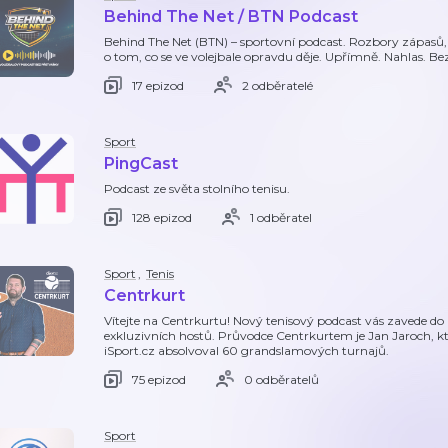
Behind The Net / BTN Podcast
Behind The Net (BTN) – sportovní podcast. Rozbory zápasů, 
o tom, co se ve volejbale opravdu děje. Upřímně. Nahlas. Be
17 epizod
2 odběratelé
Sport
PingCast
Podcast ze světa stolního tenisu.
128 epizod
1 odběratel
Sport
,
Tenis
Centrkurt
Vítejte na Centrkurtu! Nový tenisový podcast vás zavede do zá
exkluzivních hostů. Průvodce Centrkurtem je Jan Jaroch, k
iSport.cz absolvoval 60 grandslamových turnajů.
75 epizod
0 odběratelů
Sport