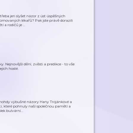
 třeba jen slyšet názor z úst úspěšných
nomovaných lékařů? Pak jste právě dorazili
í a rodičů je
…
 Nejnovější dění, zvěsti a predikce - to vše
jich hosté.
 mnohdy výbušné názory Hany Trojánkové a
i, které pohnuly naší společnou pamětí a
álek bulvární
…