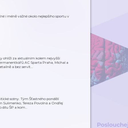
ážné i méně vážné okolo nejlepšího sportu v
ky ohlíží za aktuálním kolem nejvyšší
permanentkářů AC Sparta Praha, Michal a
tailně a bez servít
…
politické scény. Tým Šťastného pondělí
tin Sulimenko, Tereza Povolná a Ondřej
o dílu ŠP a kom
…