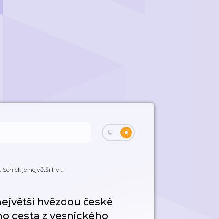
 Schick je největší hv...
 největší hvězdou české
ho cesta z vesnického