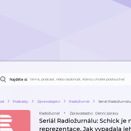
Najděte si:
od
Podcasty
Zpravodajství
Radiožurnál
Seriál Radiožurnálu:
Radiožurnál
Zpravodajství
,
Denní zprávy
Seriál Radiožurnálu: Schick je
reprezentace. Jak vypadala je