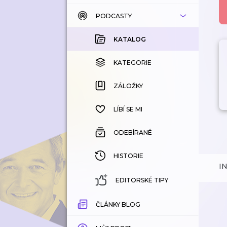
PODCASTY
KATALOG
KOUPENÉ
KATALOG
KATEGORIE
KATEGORIE
ZÁLOŽKY
ZÁLOŽKY
HISTORIE
LÍBÍ SE MI
ODEBÍRANÉ
HISTORIE
I
EDITORSKÉ TIPY
ČLÁNKY BLOG