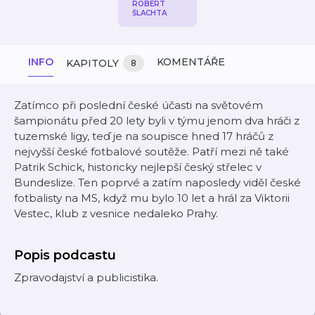
ROBERT
ŠLACHTA
INFO
KOMENTÁŘE
KAPITOLY
8
Zatímco při poslední české účasti na světovém
šampionátu před 20 lety byli v týmu jenom dva hráči z
tuzemské ligy, teď je na soupisce hned 17 hráčů z
nejvyšší české fotbalové soutěže. Patří mezi ně také
Patrik Schick, historicky nejlepší český střelec v
Bundeslize. Ten poprvé a zatím naposledy viděl české
fotbalisty na MS, když mu bylo 10 let a hrál za Viktorii
Vestec, klub z vesnice nedaleko Prahy.
Popis podcastu
Zpravodajství a publicistika.