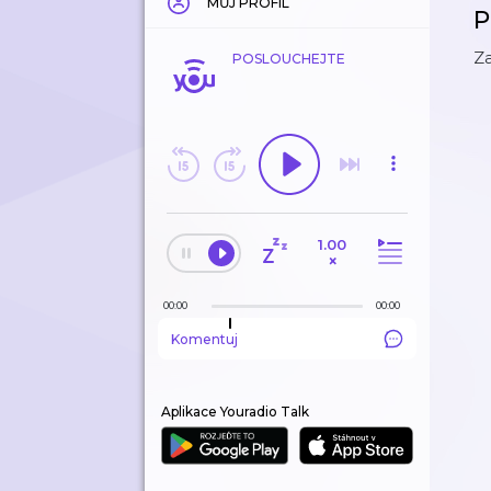
MŮJ PROFIL
P
Za
POSLOUCHEJTE
1.00
×
00:00
00:00
Komentuj
Aplikace Youradio Talk