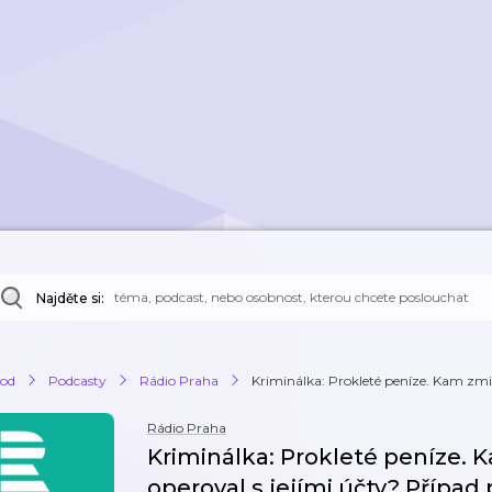
Najděte si:
od
Podcasty
Rádio Praha
Kriminálka: Prokleté peníze. Kam zmiz
Rádio Praha
Kriminálka: Prokleté peníze. 
operoval s jejími účty? Případ