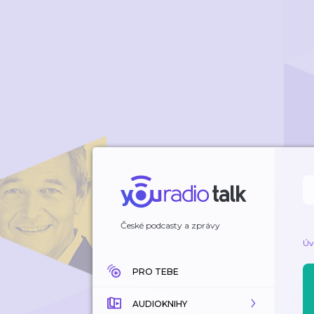
České podcasty a zprávy
Úv
PRO TEBE
AUDIOKNIHY