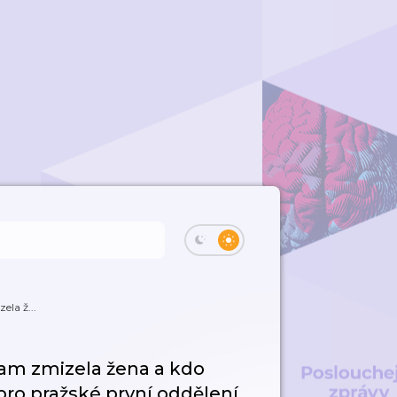
ela ž...
Kam zmizela žena a kdo
 pro pražské první oddělení