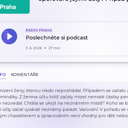
RÁDIO PRAHA
Poslechněte si podcast
3. 6. 2026
27 min
NFO
KOMENTÁŘE
izení ženy, kterou nikdo nepostrádal. Případem se začalo 
iminálky. Z ženina účtu totiž začaly mizet nemalé částky peně
 nezvedal. Chtěla se ukrýt na neznámém místě? Koho se bála
jí účty začal vysávat neznámý parazit. Varování: V pořadu se 
ým charakterem a zpracováním není vhodný pro děti nebo c