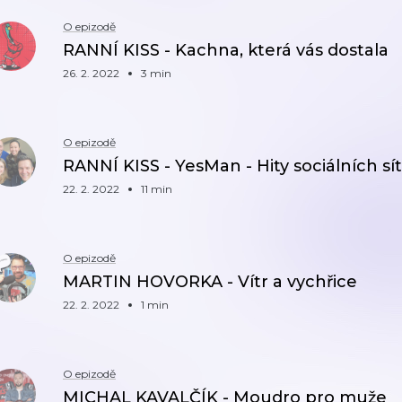
O epizodě
RANNÍ KISS - Kachna, která vás dostala
26. 2. 2022
3 min
O epizodě
RANNÍ KISS - YesMan - Hity sociálních sít
22. 2. 2022
11 min
O epizodě
MARTIN HOVORKA - Vítr a vychřice
22. 2. 2022
1 min
O epizodě
MICHAL KAVALČÍK - Moudro pro muže