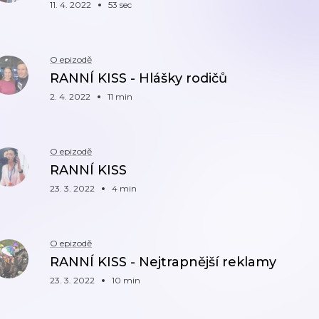
11. 4. 2022
53 sec
O epizodě
RANNÍ KISS - Hlášky rodičů
2. 4. 2022
11 min
O epizodě
RANNÍ KISS
23. 3. 2022
4 min
O epizodě
RANNÍ KISS - Nejtrapnější reklamy
23. 3. 2022
10 min