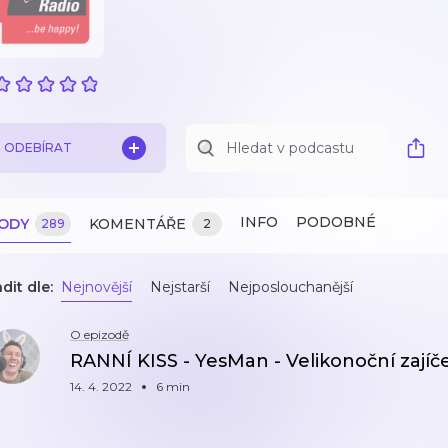
ODEBÍRAT
INFO
PODOBNÉ
ZODY
KOMENTÁŘE
289
2
dit dle:
Nejnovější
Nejstarší
Nejposlouchanější
O epizodě
RANNÍ KISS - YesMan - Velikonoční zajíč
14. 4. 2022
6 min