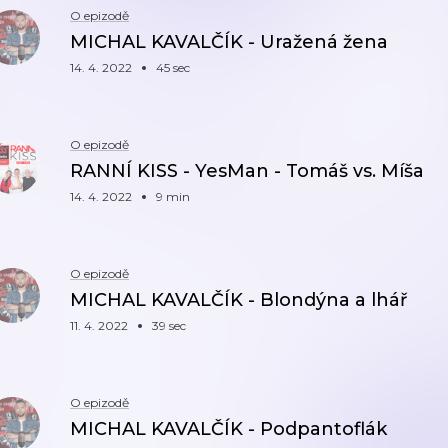
O epizodě
MICHAL KAVALČÍK - Uražená žena
14. 4. 2022
45 sec
O epizodě
RANNÍ KISS - YesMan - Tomáš vs. Míša
14. 4. 2022
9 min
O epizodě
MICHAL KAVALČÍK - Blondýna a lhář
11. 4. 2022
39 sec
O epizodě
MICHAL KAVALČÍK - Podpantoflák