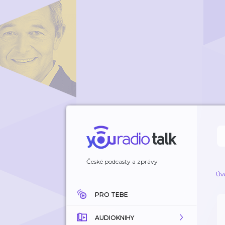
České podcasty a zprávy
Úv
PRO TEBE
AUDIOKNIHY