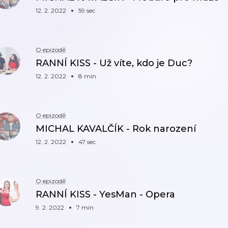
12. 2. 2022
59 sec
O epizodě
RANNÍ KISS - Už víte, kdo je Duc?
12. 2. 2022
8 min
O epizodě
MICHAL KAVALČÍK - Rok narození
12. 2. 2022
47 sec
O epizodě
RANNÍ KISS - YesMan - Opera
9. 2. 2022
7 min