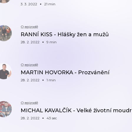
3. 3. 2022
21 min
O epizodě
RANNÍ KISS - Hlášky žen a mužů
28. 2. 2022
9 min
O epizodě
MARTIN HOVORKA - Prozvánění
28. 2. 2022
1 min
O epizodě
MICHAL KAVALČÍK - Velké životní moud
28. 2. 2022
43 sec