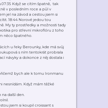
07:35 Když se cítím špatně, tak
stně v posledním roce a půl v
sem jel na závod a cestou jsem si
cítit. 18:44 Norové jedou tou
ě. My ty prostředky a možnosti tady
otika pro střevní mikroflóru z toho
ím něco špatného.
ošicích u řeky Berounky, kde má svůj
 Soukupová s ním tentokrát probrala
cí návyky a dokonce z něj dostala i
, přičemž bych ale k tomu Ironmanu
ani nesnídám. Když mám těžké
 na další den.
lnil.
stou jsem si koupil croissant s