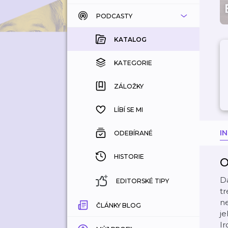
PODCASTY
KATALOG
KOUPENÉ
KATALOG
KATEGORIE
KATEGORIE
ZÁLOŽKY
ZÁLOŽKY
HISTORIE
LÍBÍ SE MI
I
ODEBÍRANÉ
HISTORIE
O
Da
EDITORSKÉ TIPY
tr
ne
ČLÁNKY BLOG
je
Ir