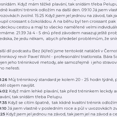
snídám. Když mám těžké plavání, tak snídám třeba Pelupu.
idně kvalitní trénink odložím na další den. 09:10 Já jsem vla
ozovkách zvolnil. 15:25 Když jsem jel jednou na závod, tak j
upil croissant s čokoládou. A na běhu byl ten croissant pak 
deckou cestou a mají to všecko naměřené velmi individuáln
máme. 21:39 Já 4 - 5 dnů před závodem nasazuji ještě probi
lediska, že jedu někam, abych předešel problémům, že sn
lší díl podcastu Bez (k)řečí jsme tentokrát natáčeli v Čern
éninkový revír Pavel Wohl - profesionální triatlonista. Bára
jen jeho tréninkové metody, ale samozřejmě i jeho stravova
ho neřesti.
3:26
Můj tréninkový standard je kolem 20 - 25 hodin týdně
těl objem navýšit.
4:02
Když mám lehké plavání, tak před tréninkem leckdy 
avání, tak snídám třeba Pelupu.
7:35
Když se cítím špatně, tak klidně kvalitní trénink odložím
9:10
Já jsem vlastně v posledním roce a půl v uvozovkách zvo
:25
Když jsem jel jednou na závod, tak jsem jel na závod a ce