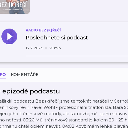
RADIO BEZ (K)ŘEČÍ
Poslechněte si podcast
13. 7. 2023
25 min
NFO
KOMENTÁŘE
 epizodě podcastu
lší díl podcastu Bez (k)řečí jsme tentokrát natáčeli v Čern
éninkový revír Pavel Wohl - profesionální triatlonista. Bára
jen jeho tréninkové metody, ale samozřejmě i jeho stravova
ho neřesti. 03:26 Můj tréninkový standard je kolem 20 - 25
onmanu chtěl objem navýšit. 04:02 Když mám lehké plavání