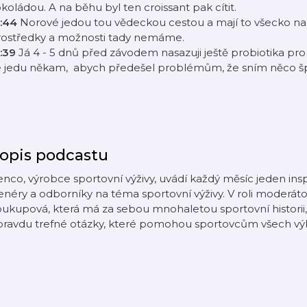
koládou. A na běhu byl ten croissant pak cítit.
8:44
Norové jedou tou vědeckou cestou a mají to všecko nam
rostředky a možnosti tady nemáme.
1:39
Já 4 - 5 dnů před závodem nasazuji ještě probiotika pro 
e jedu někam, abych předešel problémům, že sním něco š
opis podcastu
nco, výrobce sportovní výživy, uvádí každý měsíc jeden inspi
enéry a odborníky na téma sportovní výživy. V roli moderátor
oukupová, která má za sebou mnohaletou sportovní histori
pravdu trefné otázky, které pomohou sportovcům všech výk