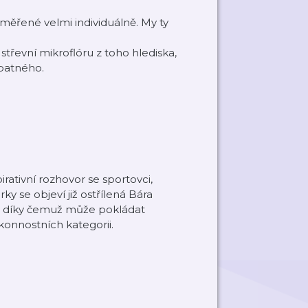
ěřené velmi individuálně. My ty
střevní mikroflóru z toho hlediska,
patného.
rativní rozhovor se sportovci,
ky se objeví již ostřílená Bára
i, díky čemuž může pokládat
onnostních kategorii.