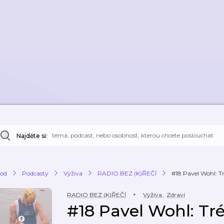
Najděte si:
od
Podcasty
Výživa
RADIO BEZ (K)ŘEČÍ
#18 Pavel Wohl: T
RADIO BEZ (K)ŘEČÍ
Výživa
,
Zdraví
#18 Pavel Wohl: Tr