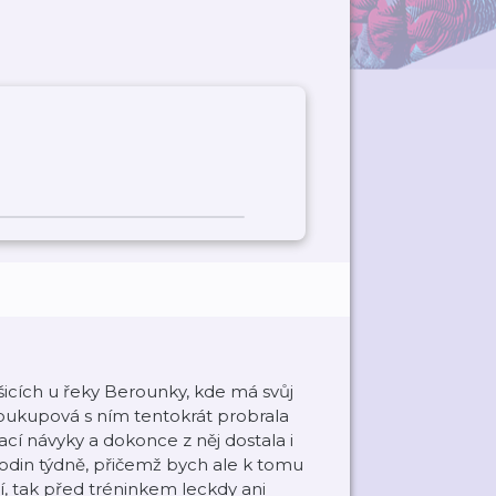
ošicích u řeky Berounky, kde má svůj
 Soukupová s ním tentokrát probrala
cí návyky a dokonce z něj dostala i
 hodin týdně, přičemž bych ale k tomu
, tak před tréninkem leckdy ani