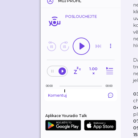
MŮJ PROFIL
ne
kl
POSLOUCHEJTE
uv
ko
vě
ne
h
Da
tr
1.00
×
ne
je
00:00
00:00
0
Komentuj
ch
0
pl
Aplikace Youradio Talk
0
0
15