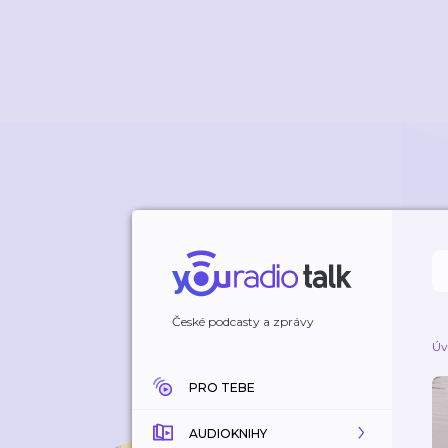
České podcasty a zprávy
Úv
PRO TEBE
AUDIOKNIHY