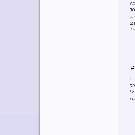
čo
1
p
2
ž
P
Pe
tr
S
o