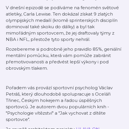
V dnešní epizodě se podíváme na fenomén světové
atletiky, Carla Lewise. Ten dokázal získat 9 zlatých
olympijských medailí (kromě sprinterských disciplín
dominoval také skoku do dálky) a byl tak
mimořádným sportovcem, že jej draftovaly týmy z
NBA i NFL, přestože tyto sporty nehrál.
Rozebereme si podrobně jeho pravidlo 85%, geniální
mentální pomůcku, která vám pomůže zabránit
přemotivovanosti a předvést lepší výkony i pod
obrovským tlakem.
Pořadem vás provází sportovní psycholog Václav
Petráš, který dlouhodobě spolupracuje s Oceláři
Třinec, Českým hokejem a řadou úspěšných
sportovců. Je autorem dvou populárních knih -
"Psychologie vítězství" a "Jak vychovat z dítěte
sportovce".