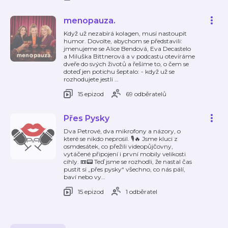
menopauza.
Když už nezabírá kolagen, musí nastoupit
humor. Dovolte, abychom se představili:
jmenujeme se Alice Bendová, Eva Decastelo
a Miluška Bittnerová a v podcastu otevíráme
dveře do svých životů a řešíme to, o čem se
doteď jen potichu šeptalo: - když už se
rozhodujete jestli
…
15 epizod
69 odběratelů
Přes Pysky
Dva Petrové, dva mikrofony a názory, o
které se nikdo neprosil. 🎙️🔥 Jsme kluci z
osmdesátek, co přežili videopůjčovny,
vytáčené připojení i první mobily velikosti
cihly. 📼📟 Teď jsme se rozhodli, že nastal čas
pustit si „přes pysky“ všechno, co nás pálí,
baví nebo vy
…
15 epizod
1 odběratel