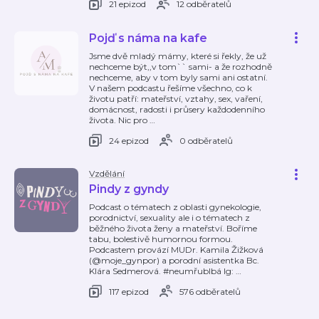
21 epizod
12 odběratelů
Pojď s náma na kafe
Jsme dvě mladý mámy, které si řekly, že už
nechceme být,,v tom`` sami- a že rozhodně
nechceme, aby v tom byly sami ani ostatní.
V našem podcastu řešíme všechno, co k
životu patří: mateřství, vztahy, sex, vaření,
domácnost, radosti i průsery každodenního
života. Nic pro
…
24 epizod
0 odběratelů
Vzdělání
Pindy z gyndy
Podcast o tématech z oblasti gynekologie,
porodnictví, sexuality ale i o tématech z
běžného života ženy a mateřství. Boříme
tabu, bolestivě humornou formou.
Podcastem provází MUDr. Kamila Žižková
(@moje_gynpor) a porodní asistentka Bc.
Klára Sedmerová. #neumřublbá Ig:
…
117 epizod
576 odběratelů