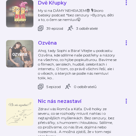
Dvě Křupky
My si na DÁMY NEHRAJEM😎 🎙️Skoro
babský podcast *bez cenzury >Byznys, děti
a to, o čem se nemluví🤫
39 epizod
3 odběratelé
Ozvěna
Ahoj, tady Sophi a Bára! Vítejte u podcastu
Ozvěna, kde sdílíme naše postřehy a názory
na všechno, co hýbe popkulturou. Bavíme se
o filmech, seriálech, hudbě, celebritách i
internetu. O tom, co právě všichni řeší, ale i
o věcech, o kterých se podle nás nemluví
tolik, ko
…
5 epizod
0 odběratelů
Nic nás nezastaví
Zdraví vás Romča a Káťa. Dvě holky ze
severu, co se rozhodly mluvit nahlas i o
nejtajnějších myšlenkách. Bez cenzury, bez
přetvářky, s humorem i hloubkou. Sdílíme,
co prožíváme, co nás štve, dojímá nebo
rozesmívá.. A možná zjistíš, že v tom nejsi