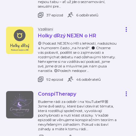
nejsou tabu – ať už jde o seznamování,
sexuální pre
…
37 epizod
6 odběratelů
Vzdělání
Holky dRzý NEJEN o HR
🟡 Podcast NEJEN o HR s lehkostí, nadsázkou
a humorem často „na hraně“. ⚫️ Chceme
vás pobavit, podělit se o zajímavosti a
rozdmýchat debatu nad ožehavými tématy.
Nehrajeme si na vzdělávací podcast, jsme
své, jsme drzé a mluvíme jak nám pusa
narostla. 🟡Poslech nedopor
…
92 epizod
46 odběratelů
ConspiTherapy
Budeme rádi za odběr i na YouTube!🫶🏼
Jsme dvě sestry, které baví otevírat témata,
která rozdělují společnost, vyvolávají
pochybnosti a nutí klást otázky. V každé
epizodě se věnujeme konspiračním teoriím a
nevyřešeným záhadám. Pokud vás baví
záhady a máte k tomu rádi
…