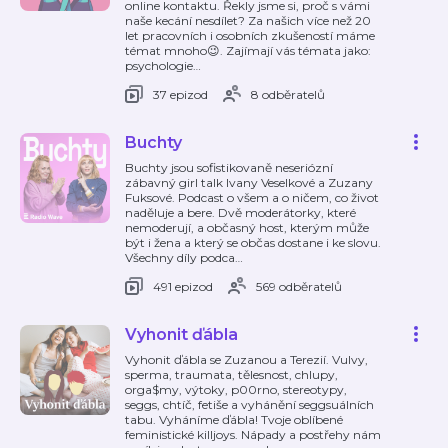
online kontaktu. Řekly jsme si, proč s vámi
naše kecání nesdílet? Za našich více než 20
let pracovních i osobních zkušeností máme
témat mnoho😉. Zajímají vás témata jako:
psychologie
…
37 epizod
8 odběratelů
Buchty
Buchty jsou sofistikovaně neseriózní
zábavný girl talk Ivany Veselkové a Zuzany
Fuksové. Podcast o všem a o ničem, co život
naděluje a bere. Dvě moderátorky, které
nemoderují, a občasný host, kterým může
být i žena a který se občas dostane i ke slovu.
Všechny díly podca
…
491 epizod
569 odběratelů
Vyhonit ďábla
Vyhonit ďábla se Zuzanou a Terezií. Vulvy,
sperma, traumata, tělesnost, chlupy,
orga$my, výtoky, p00rno, stereotypy,
seggs, chtíč, fetiše a vyhánění seggsuálních
tabu. Vyháníme ďábla! Tvoje oblíbené
feministické killjoys. Nápady a postřehy nám