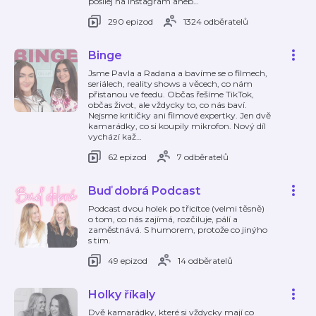
posílej na Instagram aneb
…
290 epizod
1324 odběratelů
Binge
Jsme Pavla a Radana a bavíme se o filmech,
seriálech, reality shows a věcech, co nám
přistanou ve feedu. Občas řešíme TikTok,
občas život, ale vždycky to, co nás baví.
Nejsme kritičky ani filmové expertky. Jen dvě
kamarádky, co si koupily mikrofon. Nový díl
vychází kaž
…
62 epizod
7 odběratelů
Buď dobrá Podcast
Podcast dvou holek po třicítce (velmi těsně)
o tom, co nás zajímá, rozčiluje, pálí a
zaměstnává. S humorem, protože co jinýho
s tim.
49 epizod
14 odběratelů
Holky říkaly
Dvě kamarádky, které si vždycky mají co