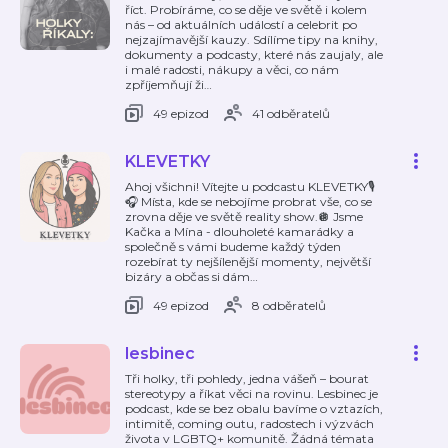
říct. Probíráme, co se děje ve světě i kolem
nás – od aktuálních událostí a celebrit po
nejzajímavější kauzy. Sdílíme tipy na knihy,
dokumenty a podcasty, které nás zaujaly, ale
i malé radosti, nákupy a věci, co nám
zpříjemňují ži
…
49 epizod
41 odběratelů
KLEVETKY
Ahoj všichni! Vítejte u podcastu KLEVETKY🎙️
🎧 Místa, kde se nebojíme probrat vše, co se
zrovna děje ve světě reality show.🪩 Jsme
Kačka a Mína - dlouholeté kamarádky a
společně s vámi budeme každý týden
rozebírat ty nejšílenější momenty, největší
bizáry a občas si dám
…
49 epizod
8 odběratelů
lesbinec
Tři holky, tři pohledy, jedna vášeň – bourat
stereotypy a říkat věci na rovinu. Lesbinec je
podcast, kde se bez obalu bavíme o vztazích,
intimitě, coming outu, radostech i výzvách
života v LGBTQ+ komunitě. Žádná témata