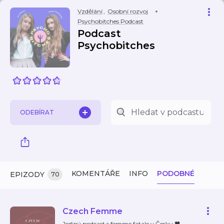
Vzdělání
,
Osobní rozvoj
Psychobitches Podcast
Podcast
Psychobitches
ODEBÍRAT
KOMENTÁŘE
INFO
PODOBNÉ
EPIZODY
70
Czech Femme
Jediný podcast s femme fatale v Česku 🖤 •