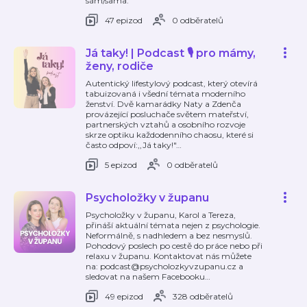
sám/sama.
47 epizod
0 odběratelů
Já taky! | Podcast 🎙️ pro mámy,
ženy, rodiče
Autentický lifestylový podcast, který otevírá
tabuizovaná i všední témata moderního
ženství. Dvě kamarádky Naty a Zdenča
provázející posluchače světem mateřství,
partnerských vztahů a osobního rozvoje
skrze optiku každodenního chaosu, které si
často odpoví:,,Já taky!"
…
5 epizod
0 odběratelů
Psycholožky v županu
Psycholožky v županu, Karol a Tereza,
přináší aktuální témata nejen z psychologie.
Neformálně, s nadhledem a bez nesmyslů.
Pohodový poslech po cestě do práce nebo při
relaxu v županu. Kontaktovat nás můžete
na: podcast@psycholozkyvzupanu.cz a
sledovat na našem Facebooku
…
49 epizod
328 odběratelů