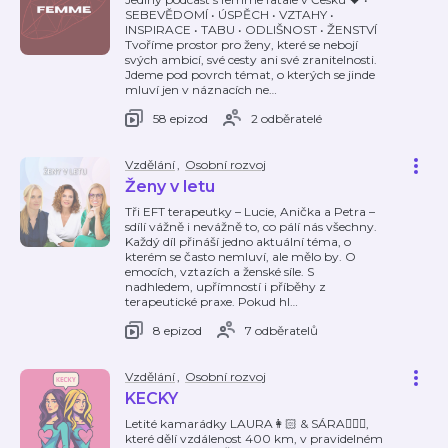
SEBEVĚDOMÍ • ÚSPĚCH • VZTAHY •
INSPIRACE • TABU • ODLIŠNOST • ŽENSTVÍ
Tvoříme prostor pro ženy, které se nebojí
svých ambicí, své cesty ani své zranitelnosti.
Jdeme pod povrch témat, o kterých se jinde
mluví jen v náznacích ne
…
58 epizod
2 odběratelé
Vzdělání
,
Osobní rozvoj
Ženy v letu
Tři EFT terapeutky – Lucie, Anička a Petra –
sdílí vážně i nevážně to, co pálí nás všechny.
Každý díl přináší jedno aktuální téma, o
kterém se často nemluví, ale mělo by. O
emocích, vztazích a ženské síle. S
nadhledem, upřímností i příběhy z
terapeutické praxe. Pokud hl
…
8 epizod
7 odběratelů
Vzdělání
,
Osobní rozvoj
KECKY
Letité kamarádky LAURA👩🏻 & SÁRA👱🏻‍♀️,
které dělí vzdálenost 400 km, v pravidelném