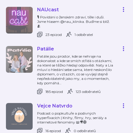
NAUcast
🎙️ Povídání o ženském zdraví, těle i duši.
Jsme hlasem @nau_klinika. Buďme si blíž.
🫂
23 epizod
1 odběratel
Patálie
Patálie jsou prostor, kde se nehraje na
dokonalost a kde se smích střídá s otázkami,
na které se těžko hledají odpovědi. Naty a Lia
mluví o hledání sebe sama, které neskončilo
diplomem, o vztazích, co se vyvíjejí stejně
nepředvídatelně jako my, a o momentech,
kdy pomáhá
…
185 epizod
123 odběratelů
Vejce Natvrdo
Podcast o popkultuře a podivných
hyperfixacích | Knihy, filmy, hry, seriály a
internetové fenomény 📖🎥🌐
16 epizod
0 odběratelů