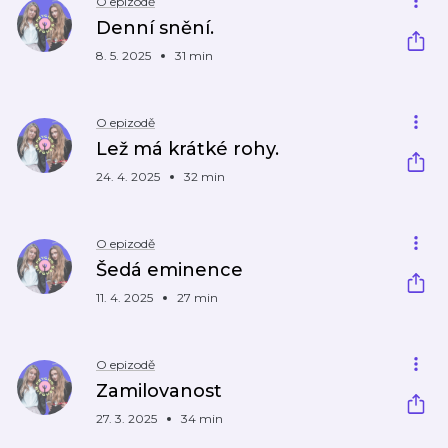
O epizodě
Denní snění.
8. 5. 2025
31 min
O epizodě
Lež má krátké rohy.
24. 4. 2025
32 min
O epizodě
Šedá eminence
11. 4. 2025
27 min
O epizodě
Zamilovanost
27. 3. 2025
34 min