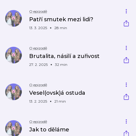
O epizodě
Patří smutek mezi lidi?
13. 3. 2025
28 min
O epizodě
Brutalita, násilí a zuřivost
27. 2. 2025
32 min
O epizodě
Vesel(ovsk)á ostuda
13. 2. 2025
21 min
O epizodě
Jak to děláme