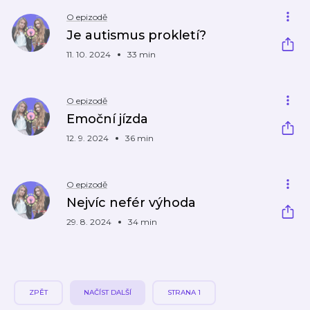
O epizodě
Je autismus prokletí?
11. 10. 2024
33 min
O epizodě
Emoční jízda
12. 9. 2024
36 min
O epizodě
Nejvíc nefér výhoda
29. 8. 2024
34 min
ZPĚT
NAČÍST DALŠÍ
STRANA 1