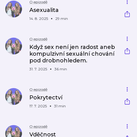
O epizodě
Asexualita
14. 8. 2025
29 min
O epizodě
Když sex není jen radost aneb
kompulzivní sexuální chování
pod drobnohledem.
31. 7. 2025
36 min
O epizodě
Pokrytectví
17. 7. 2025
31 min
O epizodě
Vděčnost