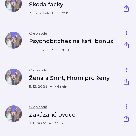
Škoda facky
19. 12. 2024
33 min
O epizodě
Psychobitches na kafi (bonus)
12. 12. 2024
42 min
O epizodě
Žena a Smrt, Hrom pro ženy
5. 12. 2024
46 min
O epizodě
Zakázané ovoce
7. 11. 2024
27 min