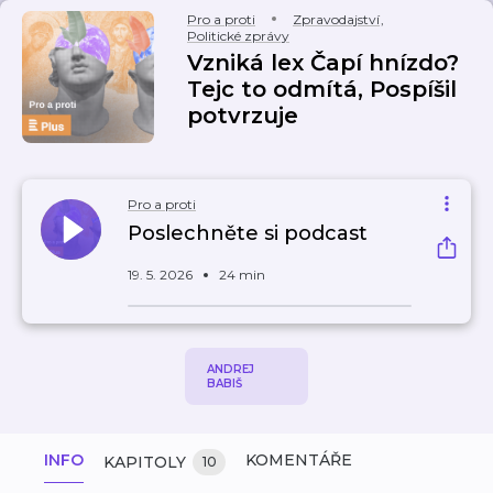
Pro a proti
Zpravodajství
,
Politické zprávy
Vzniká lex Čapí hnízdo?
Tejc to odmítá, Pospíšil
potvrzuje
Pro a proti
Poslechněte si podcast
19. 5. 2026
24 min
ANDREJ
BABIŠ
INFO
KOMENTÁŘE
KAPITOLY
10