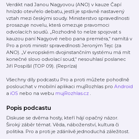
Verdikt nad Janou Nagyovou (ANO) v kauze Čapí
hnízdo otevřelo debatu, jestli je správně nastavený
vztah mezi českými soudy. Ministerstvo spravedlnosti
prosazuje novelu, která omezuje pravomoci
odvolacích soudů. „Rozhodně to nelze spojovat s
kauzou paní Nagyové nebo pana premiéra,“ namítá v
Pro a proti ministr spravedlnosti Jeroným Tejc (za
ANO). „V evropském dvojinstančním systému má mít
konečné slovo odvolací soud,“ nesouhlasí poslanec
Jiří Pospíšil (TOP 09). (Repríza)
Všechny díly podcastu Pro a proti můžete pohodlně
poslouchat v mobilní aplikaci mujRozhlas pro
Android
a
iOS
nebo na webu
mujRozhlas.cz
.
Popis podcastu
Diskuse se dvěma hosty, kteří hájí opačný názor.
Široký záběr témat. Věda, náboženství, kultura či
politika. Pro a proti je zdánlivě jednoduchá záležitost.