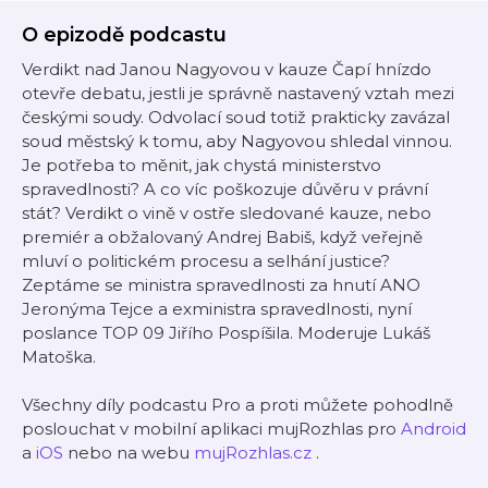
O epizodě podcastu
Verdikt nad Janou Nagyovou v kauze Čapí hnízdo
otevře debatu, jestli je správně nastavený vztah mezi
českými soudy. Odvolací soud totiž prakticky zavázal
soud městský k tomu, aby Nagyovou shledal vinnou.
Je potřeba to měnit, jak chystá ministerstvo
spravedlnosti? A co víc poškozuje důvěru v právní
stát? Verdikt o vině v ostře sledované kauze, nebo
premiér a obžalovaný Andrej Babiš, když veřejně
mluví o politickém procesu a selhání justice?
Zeptáme se ministra spravedlnosti za hnutí ANO
Jeronýma Tejce a exministra spravedlnosti, nyní
poslance TOP 09 Jiřího Pospíšila. Moderuje Lukáš
Matoška.
Všechny díly podcastu Pro a proti můžete pohodlně
poslouchat v mobilní aplikaci mujRozhlas pro
Android
a
iOS
nebo na webu
mujRozhlas.cz
.