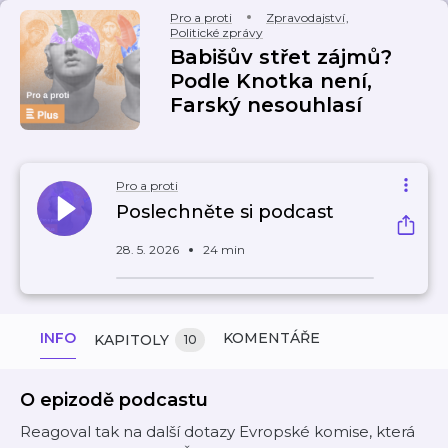
Pro a proti
Zpravodajství
,
Politické zprávy
Babišův střet zájmů?
Podle Knotka není,
Farský nesouhlasí
Pro a proti
Poslechněte si podcast
28. 5. 2026
24 min
INFO
KOMENTÁŘE
KAPITOLY
10
O epizodě podcastu
Reagoval tak na další dotazy Evropské komise, která