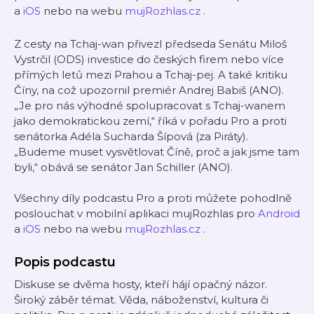
a
iOS
nebo na webu
mujRozhlas.cz
.
Z cesty na Tchaj-wan přivezl předseda Senátu Miloš
Vystrčil (ODS) investice do českých firem nebo více
přímých letů mezi Prahou a Tchaj-pej. A také kritiku
Číny, na což upozornil premiér Andrej Babiš (ANO).
„Je pro nás výhodné spolupracovat s Tchaj-wanem
jako demokratickou zemí,“ říká v pořadu Pro a proti
senátorka Adéla Sucharda Šípová (za Piráty).
„Budeme muset vysvětlovat Číně, proč a jak jsme tam
byli,“ obává se senátor Jan Schiller (ANO).
Všechny díly podcastu Pro a proti můžete pohodlně
poslouchat v mobilní aplikaci mujRozhlas pro
Android
a
iOS
nebo na webu
mujRozhlas.cz
.
Popis podcastu
Diskuse se dvěma hosty, kteří hájí opačný názor.
Široký záběr témat. Věda, náboženství, kultura či