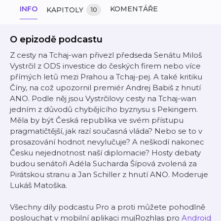
INFO
KOMENTÁŘE
KAPITOLY
10
O epizodě podcastu
Z cesty na Tchaj-wan přivezl předseda Senátu Miloš
Vystrčil z ODS investice do českých firem nebo více
přímých letů mezi Prahou a Tchaj-pej. A také kritiku
Číny, na což upozornil premiér Andrej Babiš z hnutí
ANO. Podle něj jsou Vystrčilovy cesty na Tchaj-wan
jedním z důvodů chybějícího byznysu s Pekingem.
Měla by být Česká republika ve svém přístupu
pragmatičtější, jak razí současná vláda? Nebo se to v
prosazování hodnot nevylučuje? A neškodí nakonec
Česku nejednotnost naší diplomacie? Hosty debaty
budou senátoři Adéla Sucharda Šípová zvolená za
Pirátskou stranu a Jan Schiller z hnutí ANO. Moderuje
Lukáš Matoška.
Všechny díly podcastu Pro a proti můžete pohodlně
poslouchat v mobilní aplikaci mujRozhlas pro
Android