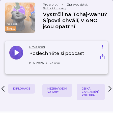
Pro a proti
Zpravodajství
,
Politické zprávy
Vystrčil na Tchaj-wanu?
Šípová chválí, v ANO
jsou opatrní
Pro a proti
Poslechněte si podcast
8. 6. 2026
23 min
DIPLOMACIE
MEZINÁRODNÍ
ČESKÁ
VZTAHY
ZAHRANIČNÍ
POLITIKA