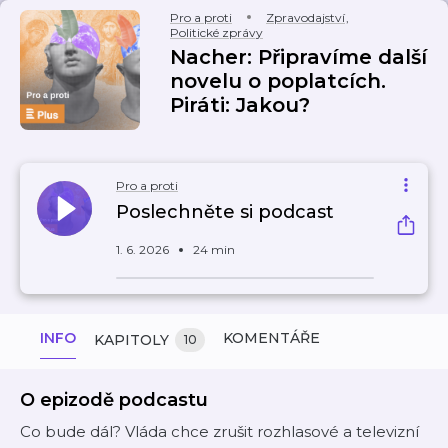
Pro a proti
Zpravodajství
,
Politické zprávy
Nacher: Připravíme další
novelu o poplatcích.
Piráti: Jakou?
Pro a proti
Poslechněte si podcast
1. 6. 2026
24 min
INFO
KOMENTÁŘE
KAPITOLY
10
O epizodě podcastu
Co bude dál? Vláda chce zrušit rozhlasové a televizní