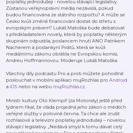
poplatky jednodušeji - novelou stávající legislativy.
Zůstanou veřejnoprávní média nezávislá, pokud
budou financována ze státního rozpočtu? A může se
Česko kvůli změně financování dostat do střetu s
evropským právem? Lukáš Matoška bude debatovat
s předkladatelem novely, která by poplatky některým
skupinám odpustila, poslancem hnutí ANO Patrikem
Nacherem a poslankyní Pirátů, která se kvůli
mediálnímu zákonu obrátila ne Evropskou komisi,
Andreu Hoffmannovou. Moderuje Lukáš Matoška
Všechny díly podcastu Pro a proti můžete pohodlně
poslouchat v mobilní aplikaci mujRozhlas pro
Android
a
iOS
nebo na webu
mujRozhlas.cz
.
Ministr kultury Oto Klempíř (za Motoristy) ještě před
týdnem říkal, že vláda projedná jeho zákon o médiích
veřejné služby v polovině června. Ta chce ale zrušit
rozhlasové a televizní poplatky jednodušeji – novelou
stávající legislativy. „Nedává smysl k tomu dávat celý