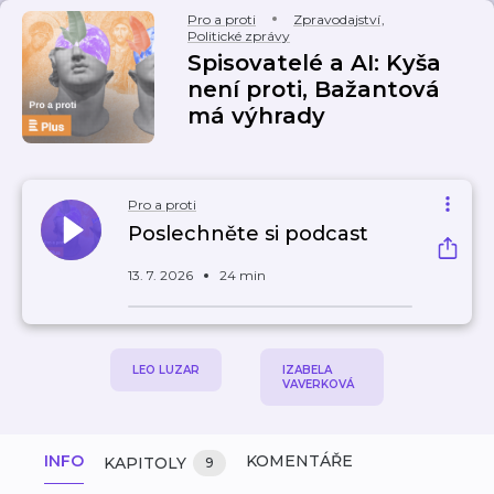
Pro a proti
Zpravodajství
,
Politické zprávy
Spisovatelé a AI: Kyša
není proti, Bažantová
má výhrady
Pro a proti
Poslechněte si podcast
13. 7. 2026
24 min
LEO LUZAR
IZABELA
VAVERKOVÁ
INFO
KOMENTÁŘE
KAPITOLY
9