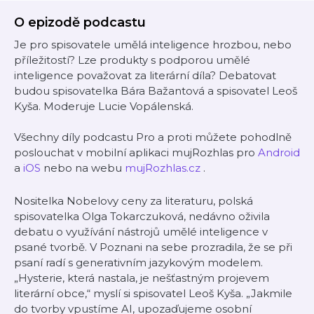
O epizodě podcastu
Je pro spisovatele umělá inteligence hrozbou, nebo
příležitostí? Lze produkty s podporou umělé
inteligence považovat za literární díla? Debatovat
budou spisovatelka Bára Bažantová a spisovatel Leoš
Kyša. Moderuje Lucie Vopálenská.
Všechny díly podcastu Pro a proti můžete pohodlně
poslouchat v mobilní aplikaci mujRozhlas pro
Android
a
iOS
nebo na webu
mujRozhlas.cz
.
Nositelka Nobelovy ceny za literaturu, polská
spisovatelka Olga Tokarczuková, nedávno oživila
debatu o využívání nástrojů umělé inteligence v
psané tvorbě. V Poznani na sebe prozradila, že se při
psaní radí s generativním jazykovým modelem.
„Hysterie, která nastala, je nešťastným projevem
literární obce,“ myslí si spisovatel Leoš Kyša. „Jakmile
do tvorby vpustíme AI, upozaďujeme osobní