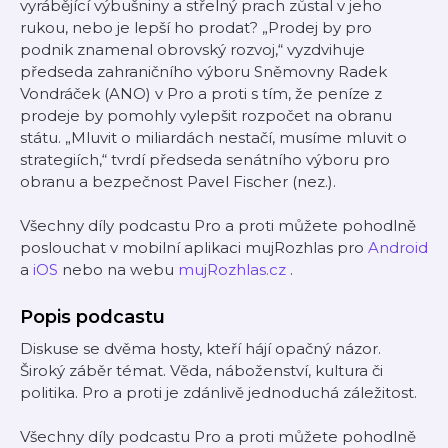
vyrábějící výbušniny a střelný prach zůstal v jeho
rukou, nebo je lepší ho prodat? „Prodej by pro
podnik znamenal obrovský rozvoj,“ vyzdvihuje
předseda zahraničního výboru Sněmovny Radek
Vondráček (ANO) v Pro a proti s tím, že peníze z
prodeje by pomohly vylepšit rozpočet na obranu
státu. „Mluvit o miliardách nestačí, musíme mluvit o
strategiích,“ tvrdí předseda senátního výboru pro
obranu a bezpečnost Pavel Fischer (nez.).
Všechny díly podcastu Pro a proti můžete pohodlně
poslouchat v mobilní aplikaci mujRozhlas pro
Android
a
iOS
nebo na webu
mujRozhlas.cz
.
Popis podcastu
Diskuse se dvěma hosty, kteří hájí opačný názor.
Široký záběr témat. Věda, náboženství, kultura či
politika. Pro a proti je zdánlivě jednoduchá záležitost.
Všechny díly podcastu Pro a proti můžete pohodlně