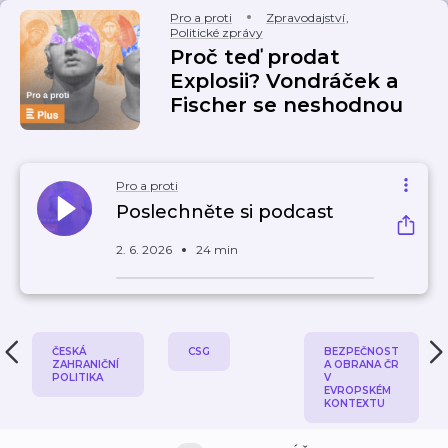
Pro a proti
Zpravodajství
,
Politické zprávy
Proč teď prodat
Explosii? Vondráček a
Fischer se neshodnou
Pro a proti
Poslechněte si podcast
2. 6. 2026
24 min
ČESKÁ
CSG
BEZPEČNOST
ZAHRANIČNÍ
A OBRANA ČR
POLITIKA
V
EVROPSKÉM
KONTEXTU