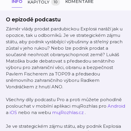
INFO
KOMENTÁŘE
KAPITOLY
10
O epizodě podcastu
Záměr vlády prodat pardubickou Explosii naráží jak u
opozice, tak u odborníků. Je ve strategickém zájmu
státu, aby podnik vyrábějící výbušniny a střelný prach
zůstal v jeho rukou? Nebo lze podnik prodat a
současně neohrozit obranyschopnost země? Lukáš
Matoška bude debatovat s předsedou senátního
výboru pro zahraniční věci, obranu a bezpečnost
Pavlem Fischerem za TOP09 a předsedou
sněmovního zahraničního výboru Radkem
Vondráčkem z hnutí ANO.
Všechny díly podcastu Pro a proti můžete pohodlně
poslouchat v mobilní aplikaci mujRozhlas pro
Android
a
iOS
nebo na webu
mujRozhlas.cz
.
Je ve strategickém zájmu státu, aby podnik Explosia