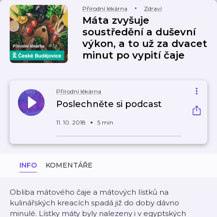
Přírodní lékárna
Zdraví
Máta zvyšuje
soustředění a duševní
výkon, a to už za dvacet
minut po vypití čaje
Přírodní lékárna
Poslechněte si podcast
11. 10. 2018
5 min
INFO
KOMENTÁŘE
Obliba mátového čaje a mátových lístků na
kulinářských kreacích spadá již do doby dávno
minulé. Lístky máty byly nalezeny i v egyptských