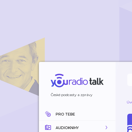
České podcasty a zprávy
Úv
PRO TEBE
AUDIOKNIHY