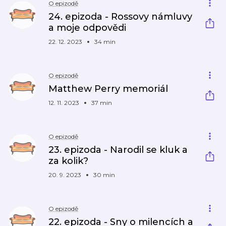
O epizodě
24. epizoda - Rossovy námluvy
a moje odpovědi
22. 12. 2023
34 min
O epizodě
Matthew Perry memoriál
12. 11. 2023
37 min
O epizodě
23. epizoda - Narodil se kluk a
za kolik?
20. 9. 2023
30 min
O epizodě
22. epizoda - Sny o milencích a