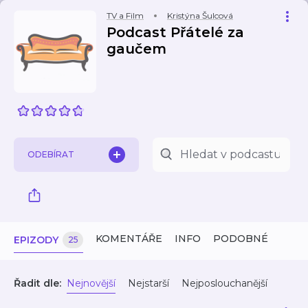
TV a Film
Kristýna Šulcová
Podcast Přátelé za
gaučem
ODEBÍRAT
KOMENTÁŘE
INFO
PODOBNÉ
EPIZODY
25
Řadit dle:
Nejnovější
Nejstarší
Nejposlouchanější