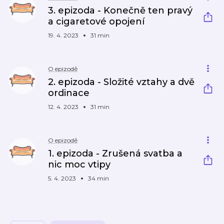
3. epizoda - Konečně ten pravý
a cigaretové opojení
19. 4. 2023
31 min
O epizodě
2. epizoda - Složité vztahy a dvě
ordinace
12. 4. 2023
31 min
O epizodě
1. epizoda - Zrušená svatba a
nic moc vtipy
5. 4. 2023
34 min