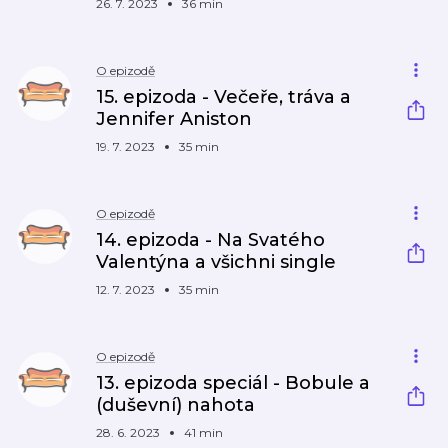
26. 7. 2023
36 min
O epizodě
15. epizoda - Večeře, tráva a
Jennifer Aniston
19. 7. 2023
35 min
O epizodě
14. epizoda - Na Svatého
Valentýna a všichni single
12. 7. 2023
35 min
O epizodě
13. epizoda speciál - Bobule a
(duševní) nahota
28. 6. 2023
41 min