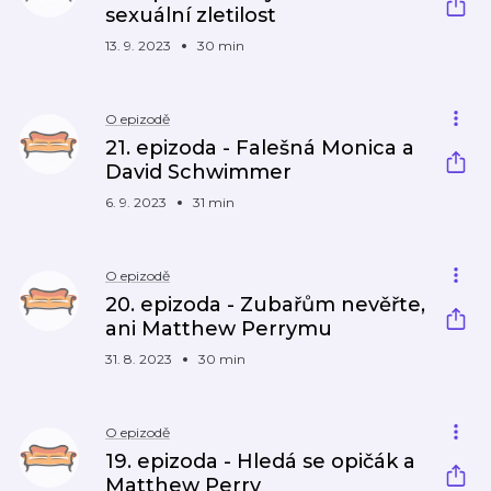
sexuální zletilost
13. 9. 2023
30 min
O epizodě
21. epizoda - Falešná Monica a
David Schwimmer
6. 9. 2023
31 min
O epizodě
20. epizoda - Zubařům nevěřte,
ani Matthew Perrymu
31. 8. 2023
30 min
O epizodě
19. epizoda - Hledá se opičák a
Matthew Perry