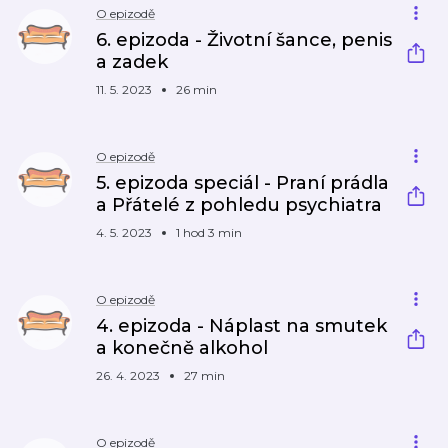
O epizodě
6. epizoda - Životní šance, penis
a zadek
11. 5. 2023
26 min
O epizodě
5. epizoda speciál - Praní prádla
a Přátelé z pohledu psychiatra
4. 5. 2023
1 hod 3 min
O epizodě
4. epizoda - Náplast na smutek
a konečně alkohol
26. 4. 2023
27 min
O epizodě