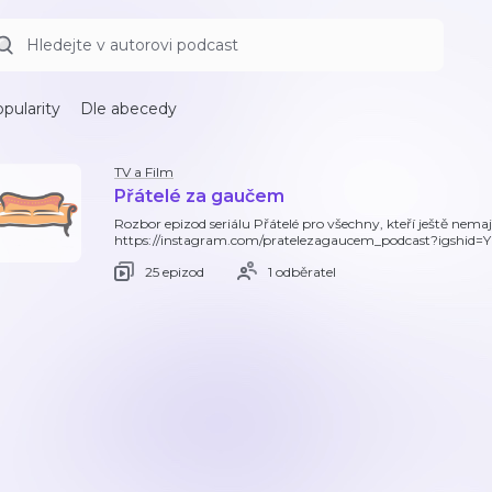
pularity
Dle abecedy
TV a Film
Přátelé za gaučem
Rozbor epizod seriálu Přátelé pro všechny, kteří ještě nem
https://instagram.com/pratelezagaucem_podcast?igsh
25 epizod
1 odběratel