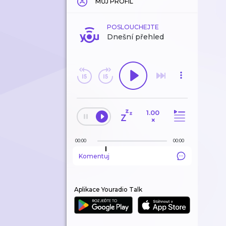
MŮJ PROFIL
POSLOUCHEJTE
Dnešní přehled
1.00
×
00:00
00:00
Komentuj
Aplikace Youradio Talk