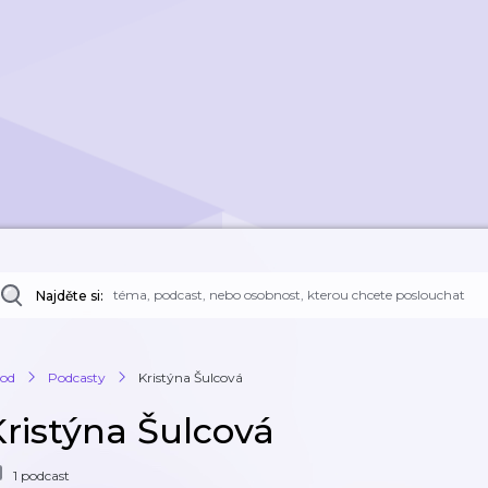
Najděte si:
od
Podcasty
Kristýna Šulcová
Kristýna Šulcová
1 podcast