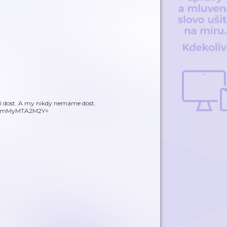
ají dost. A my nikdy nemáme dost.
id=YmMyMTA2M2Y=