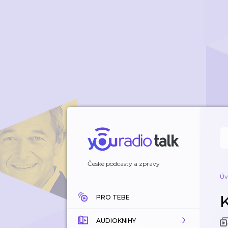
České podcasty a zprávy
Úv
PRO TEBE
AUDIOKNIHY