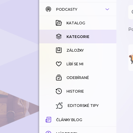
PODCASTY
KATALOG
KOUPENÉ
KATALOG
Po
KATEGORIE
KATEGORIE
ZÁLOŽKY
ZÁLOŽKY
HISTORIE
LÍBÍ SE MI
ODEBÍRANÉ
HISTORIE
EDITORSKÉ TIPY
ČLÁNKY BLOG