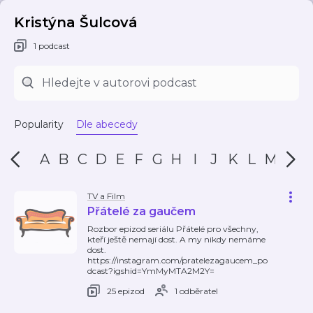
Kristýna Šulcová
1 podcast
Popularity
Dle abecedy
A
B
C
D
E
F
G
H
I
J
K
L
M
N
TV a Film
Přátelé za gaučem
Rozbor epizod seriálu Přátelé pro všechny,
kteří ještě nemají dost. A my nikdy nemáme
dost.
https://instagram.com/pratelezagaucem_po
dcast?igshid=YmMyMTA2M2Y=
25 epizod
1 odběratel