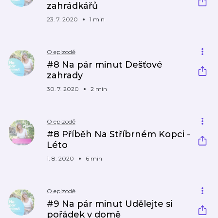
zahrádkářů
23. 7. 2020
1 min
O epizodě
#8 Na pár minut Dešťové
zahrady
30. 7. 2020
2 min
O epizodě
#8 Příběh Na Stříbrném Kopci -
Léto
1. 8. 2020
6 min
O epizodě
#9 Na pár minut Udělejte si
pořádek v domě