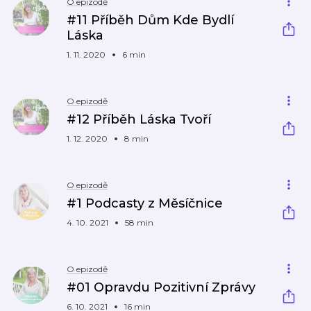
O epizodě
#11 Příběh Dům Kde Bydlí
Láska
1. 11. 2020
6 min
O epizodě
#12 Příběh Láska Tvoří
1. 12. 2020
8 min
O epizodě
#1 Podcasty z Měsíčnice
4. 10. 2021
58 min
O epizodě
#01 Opravdu Pozitivní Zprávy
6. 10. 2021
16 min