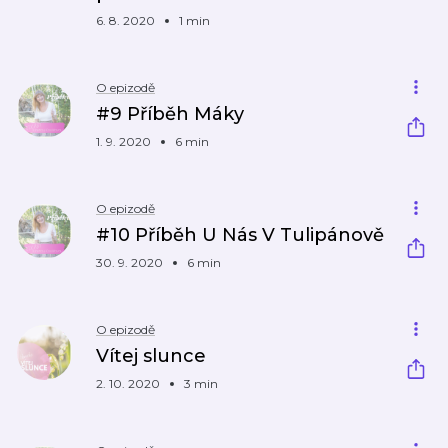
6. 8. 2020
1 min
O epizodě
#9 Příběh Máky
1. 9. 2020
6 min
O epizodě
#10 Příběh U Nás V Tulipánově
30. 9. 2020
6 min
O epizodě
Vítej slunce
2. 10. 2020
3 min