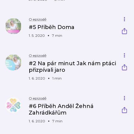
O epizodě
#5 Příběh Doma
1. 5. 2020
7 min
O epizodě
#2 Na pár minut Jak nám ptáci
přizpívali jaro
1. 6. 2020
1 min
O epizodě
#6 Příběh Anděl Žehná
Zahrádkářům
1. 6. 2020
7 min