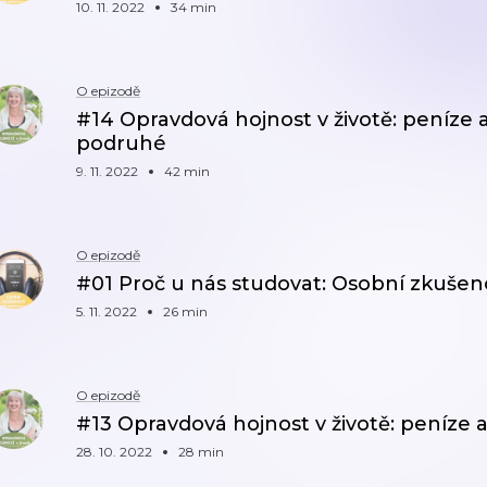
10. 11. 2022
34 min
O epizodě
#14 Opravdová hojnost v životě: peníze a
podruhé
9. 11. 2022
42 min
O epizodě
#01 Proč u nás studovat: Osobní zkušeno
5. 11. 2022
26 min
O epizodě
#13 Opravdová hojnost v životě: peníze 
28. 10. 2022
28 min