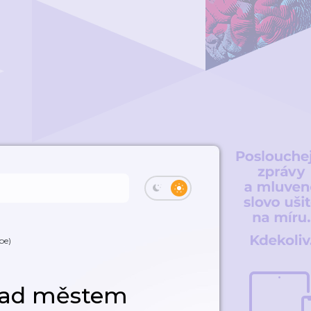
be)
nad městem