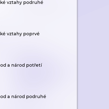
dské vztahy podruhé
ské vztahy poprvé
rod a národ potřetí
 rod a národ podruhé