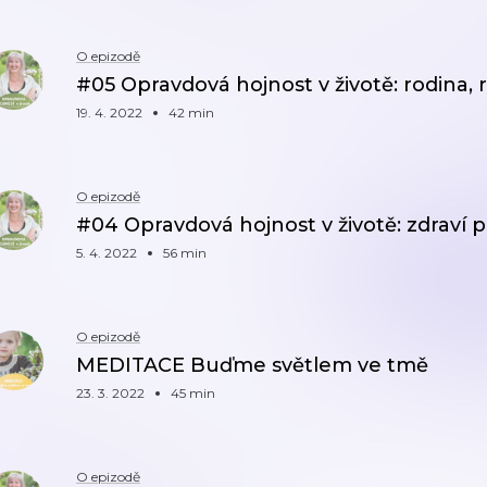
O epizodě
#05 Opravdová hojnost v životě: rodina,
19. 4. 2022
42 min
O epizodě
#04 Opravdová hojnost v životě: zdraví p
5. 4. 2022
56 min
O epizodě
MEDITACE Buďme světlem ve tmě
23. 3. 2022
45 min
O epizodě