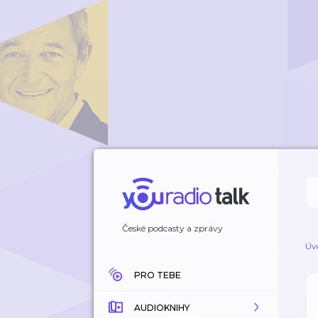
České podcasty a zprávy
Úv
PRO TEBE
AUDIOKNIHY