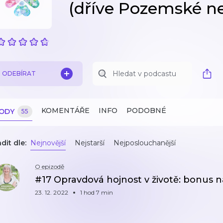
(dříve Pozemské n
ODEBÍRAT
KOMENTÁŘE
INFO
PODOBNÉ
ZODY
55
dit dle:
Nejnovější
Nejstarší
Nejposlouchanější
O epizodě
#17 Opravdová hojnost v životě: bonus n
23. 12. 2022
1 hod 7 min