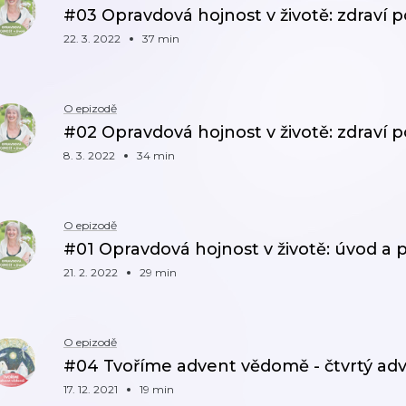
#03 Opravdová hojnost v životě: zdraví 
22. 3. 2022
37 min
O epizodě
#02 Opravdová hojnost v životě: zdraví 
8. 3. 2022
34 min
O epizodě
#01 Opravdová hojnost v životě: úvod a p
21. 2. 2022
29 min
O epizodě
#04 Tvoříme advent vědomě - čtvrtý ad
17. 12. 2021
19 min