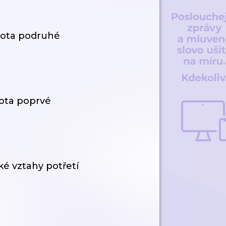
ivota podruhé
vota poprvé
ké vztahy potřetí