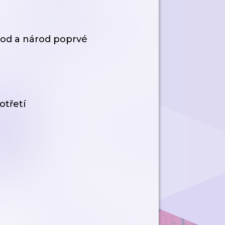
 rod a národ poprvé
otřetí