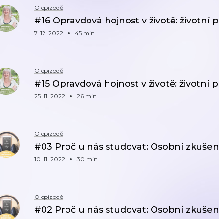
O epizodě
#16 Opravdová hojnost v životě: životní
7. 12. 2022
45 min
O epizodě
#15 Opravdová hojnost v životě: životní 
25. 11. 2022
26 min
O epizodě
#03 Proč u nás studovat: Osobní zkuše
10. 11. 2022
30 min
O epizodě
#02 Proč u nás studovat: Osobní zkušeno