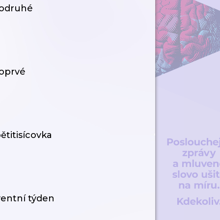
podruhé
poprvé
ětitisícovka
ventní týden