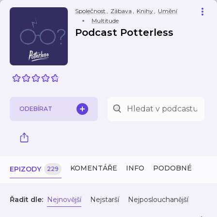
Společnost
,
Zábava
,
Knihy
,
Umění
Multitude
Podcast Potterless
ODEBÍRAT
KOMENTÁŘE
INFO
PODOBNÉ
EPIZODY
229
Řadit dle:
Nejnovější
Nejstarší
Nejposlouchanější