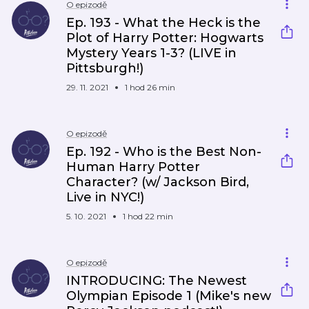
O epizodě
Ep. 193 - What the Heck is the
Plot of Harry Potter: Hogwarts
Mystery Years 1-3? (LIVE in
Pittsburgh!)
29. 11. 2021
1 hod 26 min
O epizodě
Ep. 192 - Who is the Best Non-
Human Harry Potter
Character? (w/ Jackson Bird,
Live in NYC!)
5. 10. 2021
1 hod 22 min
O epizodě
INTRODUCING: The Newest
Olympian Episode 1 (Mike's new