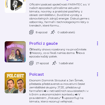
Oficiální podcast společnosti FARMTEC a.s. V
našich epizodách přinášíme aktuální
témata, novinky a praktické postřehy z
oblasti zemědělství, živočišné výroby a
obnovitelných zdrojů energie. Diskutujeme s
odborníky, farmáři i technologickými lídry o
trendech, které formu
…
8 epizod
0 odběratelů
Profíci z gauče
📺Reality shows rozebraný na prvočinitele.
🍿Názory, co si říkáš nahlas doma. 🎙️Nová
epizoda každý pátek.
27 epizod
1 odběratel
Polcast
Ekonom Dominik Stroukal a Jan Šimek,
předseda představenstva inovativní české
zemědělské skupiny JTZE, představují
farmaření 🚜 v netradičních souvislostech i v
tržním a ekonomickém kontextu 🚜 V
pravidelném „Polcastu“ 🎙️ upozorňují na
témata, která rezonují veřejnost
…