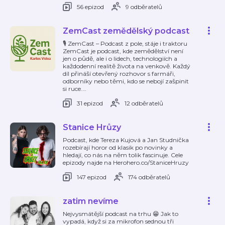
56 epizod
9 odběratelů
ZemCast zemědělský podcast
🎙️ ZemCast – Podcast z pole, stáje i traktoru
ZemCast je podcast, kde zemědělství není
jen o půdě, ale i o lidech, technologiích a
každodenní realitě života na venkově. Každý
díl přináší otevřený rozhovor s farmáři,
odborníky nebo těmi, kdo se nebojí zašpinit
si ruce.
…
31 epizod
12 odběratelů
Stanice Hrůzy
Podcast, kde Tereza Kujová a Jan Studnička
rozebírají horor od klasik po novinky a
hledají, co nás na něm tolik fascinuje. Cele
epizody najde na Herohero.co/StaniceHruzy
147 epizod
174 odběratelů
zatim nevíme
Nejvysmátější podcast na trhu 😁 Jak to
vypadá, když si za mikrofon sednou tři