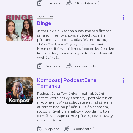
151 epizod
416 odběratelů
TV a Film
Binge
Jsme Pavla a Radana a bavíme se o filmech,
seriálech, reality shows a věcech, co nám
přistanou ve feedu. Občas řešíme TikTok,
občas život, ale vždycky to, co nás baví.
Nejsme kritičky ani filmové expertky. Jen dvě
kamarádky, co si koupily mikrofon. Nový díl
vychází kaž
…
62 epizod
7 odběratelů
Kompost | Podcast Jana
Tománka
Podcast Jana Tománka - rozhrabávání
témat, která hezky zahnívají, protože o nich
nikdo nemluví - se spisovatelem, režisérem a
autorem Kozího příběhu. Palčivá témata,
rozbory, úvahy a analýzy - povídání o tom
co mě i vás zajímá. Bez příkras, bez cenzury
- pravdivě, natvr
…
7 epizod
0 odběratelů