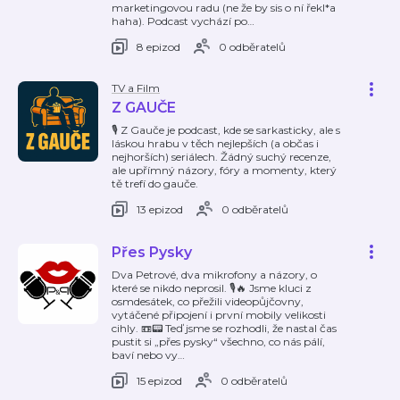
marketingovou radu (ne že by sis o ní řekl*a
haha). Podcast vychází po
…
8 epizod
0 odběratelů
TV a Film
Z GAUČE
🎙️ Z Gauče je podcast, kde se sarkasticky, ale s
láskou hrabu v těch nejlepších (a občas i
nejhorších) seriálech. Žádný suchý recenze,
ale upřímný názory, fóry a momenty, který
tě trefí do gauče.
13 epizod
0 odběratelů
Přes Pysky
Dva Petrové, dva mikrofony a názory, o
které se nikdo neprosil. 🎙️🔥 Jsme kluci z
osmdesátek, co přežili videopůjčovny,
vytáčené připojení i první mobily velikosti
cihly. 📼📟 Teď jsme se rozhodli, že nastal čas
pustit si „přes pysky“ všechno, co nás pálí,
baví nebo vy
…
15 epizod
0 odběratelů