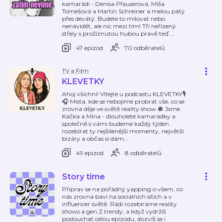
kamarádi - Denisa Pfauserová, Míša
Tomešová a Martin Schreiner a melou pátý
přes devátý. Budete to milovat nebo
nenávidět, ale nic mezi tím! Tři neřízený
střely s prožíznutou hubou právě teď
…
47 epizod
70 odběratelů
TV a Film
KLEVETKY
Ahoj všichni! Vítejte u podcastu KLEVETKY🎙️
🎧 Místa, kde se nebojíme probrat vše, co se
zrovna děje ve světě reality show.🪩 Jsme
Kačka a Mína - dlouholeté kamarádky a
společně s vámi budeme každý týden
rozebírat ty nejšílenější momenty, největší
bizáry a občas si dám
…
49 epizod
8 odběratelů
Story time
Připrav se na pořádný yapping o všem, co
nás zrovna baví na sociálních sítích a v
influencer světě. Rádi rozebíráme reality
shows a gen Z trendy, a když vydržíš
poslouchat celou epizodu, dozvíš se i