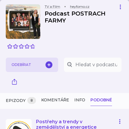
TV a Film
heyfomo.cz
Podcast POSTRACH
FARMY
ODEBÍRAT
KOMENTÁŘE
INFO
PODOBNÉ
EPIZODY
8
Postřehy a trendy v
zemědělství a energetice