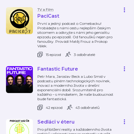
TV a Film
PaciCast
První a jediný podcast o Comebacku!
Probádejte s námi cestu nejlepším českým
sitcomem a odkryjte s námi jeho genialitu
epizodu po epizodě. Od fanoušků nejen pro
fanoušky. Provádí Matěj Frouz a Prokop
Válek.
15 epizod
3 odběratelé
Fantastic Future
Petr Mara, Jaroslav Beck a Lubo Smid v
podcastu plném technologických novinek,
inovací a moderního života v dnešní
exponenciální době. Srozumitelně pro
každého – s mindsetem, že naše budoucnost
bude fantastická.
42 epizod
43 odběratelů
Sedláci v éteru
Pro přiblížení reality a každodenního života
sedláků veřejnosti jsme se rozhodli vytvořit