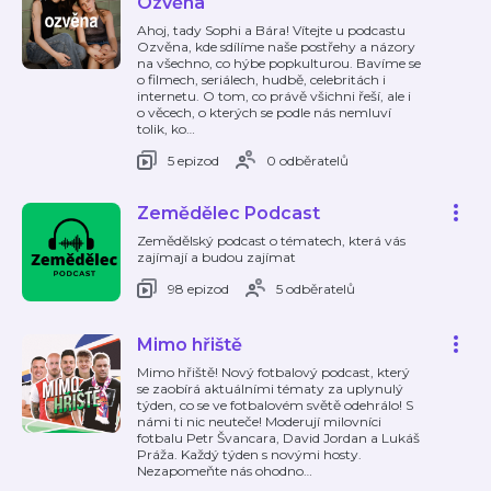
Ozvěna
Ahoj, tady Sophi a Bára! Vítejte u podcastu
Ozvěna, kde sdílíme naše postřehy a názory
na všechno, co hýbe popkulturou. Bavíme se
o filmech, seriálech, hudbě, celebritách i
internetu. O tom, co právě všichni řeší, ale i
o věcech, o kterých se podle nás nemluví
tolik, ko
…
5 epizod
0 odběratelů
Zemědělec Podcast
Zemědělský podcast o tématech, která vás
zajímají a budou zajímat
98 epizod
5 odběratelů
Mimo hřiště
Mimo hřiště! Nový fotbalový podcast, který
se zaobírá aktuálními tématy za uplynulý
týden, co se ve fotbalovém světě odehrálo! S
námi ti nic neuteče! Moderují milovníci
fotbalu Petr Švancara, David Jordan a Lukáš
Práža. Každý týden s novými hosty.
Nezapomeňte nás ohodno
…