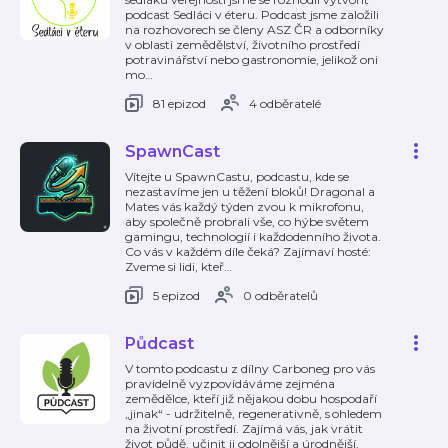
podcast Sedláci v éteru. Podcast jsme založili
na rozhovorech se členy ASZ ČR a odborníky
v oblasti zemědělství, životního prostředí
potravinářství nebo gastronomie, jelikož oni
mo
…
81 epizod
4 odběratelé
SpawnCast
Vítejte u SpawnCastu, podcastu, kde se
nezastavíme jen u těžení bloků! Dragonal a
Mates vás každý týden zvou k mikrofonu,
aby společně probrali vše, co hýbe světem
gamingu, technologií i každodenního života.
Co vás v každém díle čeká? Zajímaví hosté:
Zveme si lidi, kteř
…
5 epizod
0 odběratelů
Půdcast
V tomto podcastu z dílny Carboneg pro vás
pravidelně vyzpovídáváme zejména
zemědělce, kteří již nějakou dobu hospodaří
„jinak“ - udržitelně, regenerativně, s ohledem
na životní prostředí. Zajímá vás, jak vrátit
život půdě, učinit ji odolnější a úrodnější,