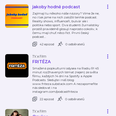
jakoby hodně podcast
Zajímají tu někoho náše názory? Víme že ne,
no i tak jsme na nich založili tenhle podcast.
Reality shows, influenceři, bulvár ale i
politika nebo sport. Dva studenti žurnalistiky
prostě pravidelně glosují naprosto cokoliv, k
čemu mají chuť něco říct. První český
podcast
…
42 epizod
0 odběratelů
TV a Film
FRITÉZA
Smažená popkulturní odysea na Radiu R! 45
minut rozžhavených témat (nejen) ze světa
filmu, každých 14 dní na Spotify a Apple
Podcasts. Sledujte i náš blog
www.friteza.substack.com A nezapomeňte
nás sledovat i na
instagram.com/podcastfriteza
22 epizod
0 odběratelů
TV a Film