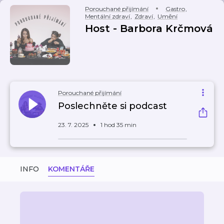
Porouchané přijímání
Gastro
,
Mentální zdraví
,
Zdraví
,
Umění
Host - Barbora Krčmová
Porouchané přijímání
Poslechněte si podcast
23. 7. 2025
1 hod 35 min
INFO
KOMENTÁŘE