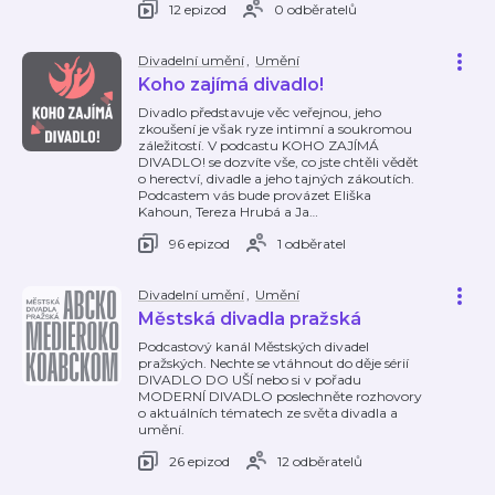
12 epizod
0 odběratelů
Divadelní umění
,
Umění
Koho zajímá divadlo!
Divadlo představuje věc veřejnou, jeho
zkoušení je však ryze intimní a soukromou
záležitostí. V podcastu KOHO ZAJÍMÁ
DIVADLO! se dozvíte vše, co jste chtěli vědět
o herectví, divadle a jeho tajných zákoutích.
Podcastem vás bude provázet Eliška
Kahoun, Tereza Hrubá a Ja
…
96 epizod
1 odběratel
Divadelní umění
,
Umění
Městská divadla pražská
Podcastový kanál Městských divadel
pražských. Nechte se vtáhnout do děje sérií
DIVADLO DO UŠÍ nebo si v pořadu
MODERNÍ DIVADLO poslechněte rozhovory
o aktuálních tématech ze světa divadla a
umění.
26 epizod
12 odběratelů