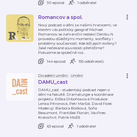
30 epizod
1 odběratel
Romancov a spol.
Nový podcast o dění za našimi hranicemi, ve
kterém vás politický geograf Michael
Romancov se zahraniční redakcí Deníku N
provedou důležitými momenty, konflikty i
problémy současnosti. Kde leží jejich kořeny?
Jaké nečekané souvislosti přehlížíme?
Pokusíme se společně roz
…
144 epizod
155 odběratelů
Divadelní umění
,
Umění
DAMU_cast
DAMU_cast - studentský podcast nejen o
dění na fakultě. Dramaturgie a koordinace
projektu: Eliška Drbohlavová Produkce:
Lenka Pitronová, Petr Maršál, David Ficek
Moderují: Barbora Bolíková, Soňa
Beaumont, František Florián, Vavřinec
Kratochvíl, Patrik Možíš
63 epizod
1 odběratel