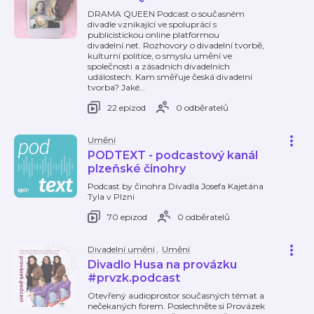
DRAMA QUEEN Podcast o současném
divadle vznikající ve spoluprácí s
publicistickou online platformou
divadelní.net. Rozhovory o divadelní tvorbě,
kulturní politice, o smyslu umění ve
společnosti a zásadních divadelních
událostech. Kam směřuje česká divadelní
tvorba? Jaké
…
22 epizod
0 odběratelů
Umění
PODTEXT - podcastový kanál
plzeňské činohry
Podcast by činohra Divadla Josefa Kajetána
Tyla v Plzni
70 epizod
0 odběratelů
Divadelní umění
,
Umění
Divadlo Husa na provázku
#prvzk.podcast
Otevřený audioprostor současných témat a
nečekaných forem. Poslechněte si Provázek