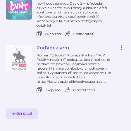
Nový podcast dvou Davidů — předseda
církve a kazatel zvou hosty a jdou na dřeň
kontroverzních témat. Jak aplikovat
křesťanskou víru v současném světě?
Rozhovory o kulturních a teologických
otázkách.
26 epizod
5 odběratelů
PodVocasem
Roman "Džoukr" Provazník a Petr "Poli"
Polák v novém IT podcastu, který rozhodně
neplave po povrchu. Zajímaví hosté a
neotřelá témata do hloubky v hodinovém
pořadu vysílaném přímo #PodVocasem! Pro
více informací nás sledujte na
https://bsky.app/profile/podvocasem.cz
…
95 epizod
0 odběratelů
NAČÍST DALŠÍ