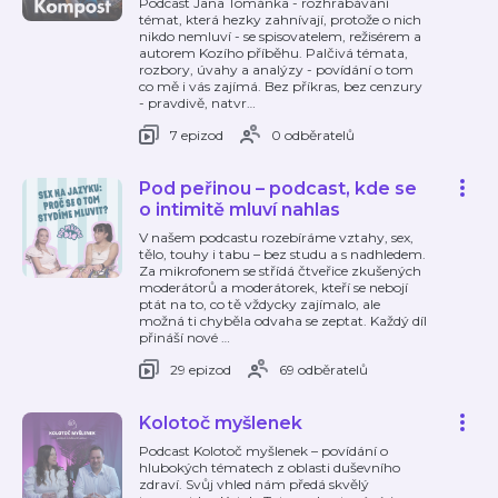
Podcast Jana Tománka - rozhrabávání
témat, která hezky zahnívají, protože o nich
nikdo nemluví - se spisovatelem, režisérem a
autorem Kozího příběhu. Palčivá témata,
rozbory, úvahy a analýzy - povídání o tom
co mě i vás zajímá. Bez příkras, bez cenzury
- pravdivě, natvr
…
7 epizod
0 odběratelů
Pod peřinou – podcast, kde se
o intimitě mluví nahlas
V našem podcastu rozebíráme vztahy, sex,
tělo, touhy i tabu – bez studu a s nadhledem.
Za mikrofonem se střídá čtveřice zkušených
moderátorů a moderátorek, kteří se nebojí
ptát na to, co tě vždycky zajímalo, ale
možná ti chyběla odvaha se zeptat. Každý díl
přináší nové
…
29 epizod
69 odběratelů
Kolotoč myšlenek
Podcast Kolotoč myšlenek – povídání o
hlubokých tématech z oblasti duševního
zdraví. Svůj vhled nám předá skvělý