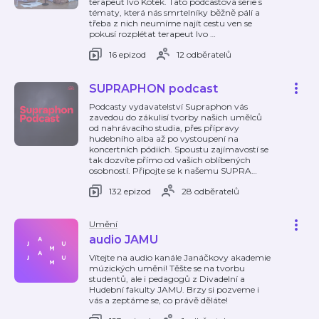
terapeut Ivo Kotek. Tato podcastová série s
tématy, která nás smrtelníky běžně pálí a
třeba z nich neumíme najít cestu ven se
pokusí rozplétat terapeut Ivo
…
16 epizod
12 odběratelů
SUPRAPHON podcast
Podcasty vydavatelství Supraphon vás
zavedou do zákulisí tvorby našich umělců
od nahrávacího studia, přes přípravy
hudebního alba až po vystoupení na
koncertních pódiích. Spoustu zajímavostí se
tak dozvíte přímo od vašich oblíbených
osobností. Připojte se k našemu SUPRA
…
132 epizod
28 odběratelů
Umění
audio JAMU
Vítejte na audio kanále Janáčkovy akademie
múzických umění! Těšte se na tvorbu
studentů, ale i pedagogů z Divadelní a
Hudební fakulty JAMU. Brzy si pozveme i
vás a zeptáme se, co právě děláte!