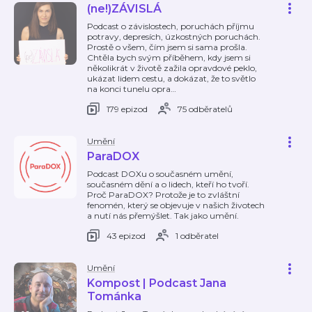
(ne!)ZÁVISLÁ
Podcast o závislostech, poruchách příjmu
potravy, depresích, úzkostných poruchách.
Prostě o všem, čím jsem si sama prošla.
Chtěla bych svým příběhem, kdy jsem si
několikrát v životě zažila opravdové peklo,
ukázat lidem cestu, a dokázat, že to světlo
na konci tunelu opra
…
179 epizod
75 odběratelů
Umění
ParaDOX
Podcast DOXu o současném umění,
současném dění a o lidech, kteří ho tvoří.
Proč ParaDOX? Protože je to zvláštní
fenomén, který se objevuje v našich životech
a nutí nás přemýšlet. Tak jako umění.
43 epizod
1 odběratel
Umění
Kompost | Podcast Jana
Tománka