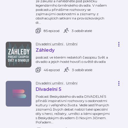
ze zákulisí a nahlédněte pod pokličku
legendárního brněnského divadla. V našem
podcastu přinášíme rozhovory se
zajímavými osobnostmi a záznamy z
obohacujících setkání na provázkovských
di
…
85 epizod
3 odběratelé
Divadelní umění
,
Umění
Záhledy
podcast ve kterém redaktoři časopisu Svět a
divadlo a jejich hosté hovoří o světě divadla
46 epizod
3 odběratelé
Divadelní umění
,
Umění
Divadelní 5
Podcast Beskydského divadla DIVADELNÍ 5
přináší inspirativní rozhovory s osobnostmi
kultury i veřejného života. Vedle sestříhaných
záznamů živých debat nabízí také speciální
díly s herci, režiséry, umělci a lidmi spojenými
s Beskydským divadlem či Novým Jičínem.
Pořadem
…