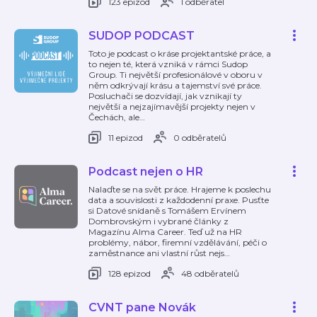
123 epizod
1 odběratel
SUDOP PODCAST
Toto je podcast o kráse projektantské práce, a
to nejen té, která vzniká v rámci Sudop
Group. Ti největší profesionálové v oboru v
něm odkrývají krásu a tajemství své práce.
Posluchači se dozvídají, jak vznikají ty
největší a nejzajímavější projekty nejen v
Čechách, ale
…
11 epizod
0 odběratelů
Podcast nejen o HR
Nalaďte se na svět práce. Hrajeme k poslechu
data a souvislosti z každodenní praxe. Pusťte
si Datové snídaně s Tomášem Ervínem
Dombrovským i vybrané články z
Magazínu Alma Career. Teď už na HR
problémy, nábor, firemní vzdělávání, péči o
zaměstnance ani vlastní růst nejs
…
128 epizod
48 odběratelů
CVNT pane Novák