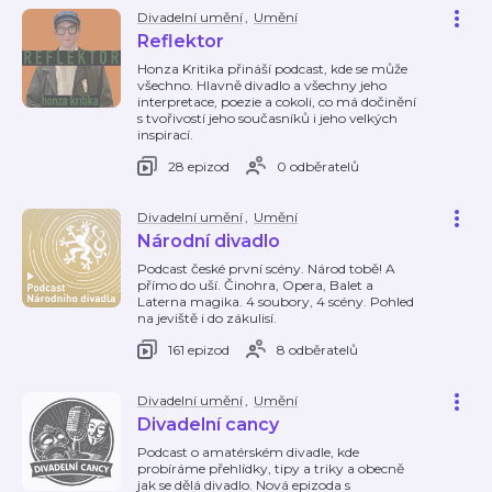
Divadelní umění
,
Umění
Reflektor
Honza Kritika přináší podcast, kde se může
všechno. Hlavně divadlo a všechny jeho
interpretace, poezie a cokoli, co má dočinění
s tvořivostí jeho současníků i jeho velkých
inspirací.
28 epizod
0 odběratelů
Divadelní umění
,
Umění
Národní divadlo
Podcast české první scény. Národ tobě! A
přímo do uší. Činohra, Opera, Balet a
Laterna magika. 4 soubory, 4 scény. Pohled
na jeviště i do zákulisí.
161 epizod
8 odběratelů
Divadelní umění
,
Umění
Divadelní cancy
Podcast o amatérském divadle, kde
probíráme přehlídky, tipy a triky a obecně
jak se dělá divadlo. Nová epizoda s