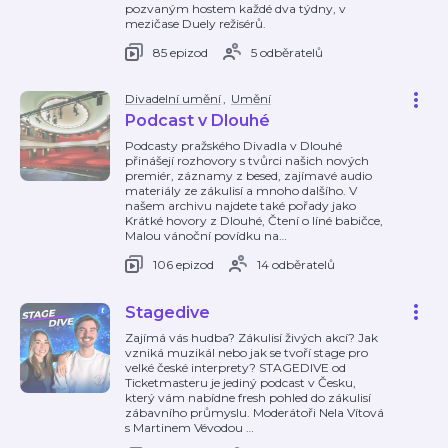
pozvaným hostem každé dva týdny, v
mezičase Duely režisérů.
85 epizod
5 odběratelů
Divadelní umění
,
Umění
Podcast v Dlouhé
Podcasty pražského Divadla v Dlouhé
přinášejí rozhovory s tvůrci našich nových
premiér, záznamy z besed, zajímavé audio
materiály ze zákulisí a mnoho dalšího. V
našem archivu najdete také pořady jako
Krátké hovory z Dlouhé, Čtení o líné babičce,
Malou vánoční povídku na
…
106 epizod
14 odběratelů
Stagedive
Zajímá vás hudba? Zákulisí živých akcí? Jak
vzniká muzikál nebo jak se tvoří stage pro
velké české interprety? STAGEDIVE od
Ticketmasteru je jediný podcast v Česku,
který vám nabídne fresh pohled do zákulisí
zábavního průmyslu. Moderátoři Nela Vítová
s Martinem Vévodou
…