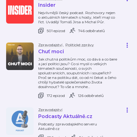
Insider
Nejvlivnější český podcast. Rozhovory nejen
o aktuálních tématech s hosty, kteří mají co
říct. Uvádějí Tomáš Jirsa a Michal Půr.
501 epizod
746 odběratelů
Zpravodajství
,
Politické zprávy
Chuť moci
Jak chutná politikům moc, co dává a co bere
a jací politici jsou? Co si myslí o velkých
tématech současnosti, o svých
spolustranících, souputnících i soupeřích?
Proč se na politiku dát, co od ní čekat a čeho
chtějí hybatelé společenského života
dosáhnout? To vše a mnohe
…
172 epizod
126 odběratelů
Zpravodajství
Podcasty Aktuálně.cz
Podcasty zpravodajského serveru
Aktuálně.cz