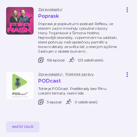
Zpravodajství
Poprask
Poprask je popkulturní podcast Reflexu, ve
kterém zazní mnohdy výbušné názory
Hany Trojánkové a Šimona Holého.
Nejnovější skandály, vzpomínání na události,
které pohnuly naší společnou pamětí a
bizarní detaily ze světa lidí, o kterých slyšíme
často jen z obálek bulvární
…
156 epizod
123 odběratelů
Zpravodajství
,
Politické zprávy
PODcast
Tohle je PODcast. Poděbrady bez filtru.
Lokální témata, reální lidé.
3 epizod
0 odběratelů
NAČÍST DALŠÍ