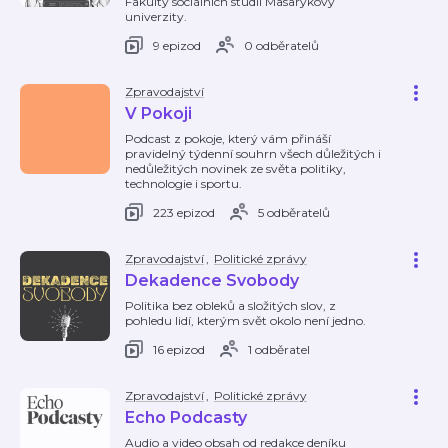
Fakulty sociálních studií Masarykovy
univerzity.
9 epizod
0 odběratelů
Zpravodajství
V Pokoji
Podcast z pokoje, který vám přináší
pravidelný týdenní souhrn všech důležitých i
nedůležitých novinek ze světa politiky,
technologie i sportu.
223 epizod
5 odběratelů
Zpravodajství
,
Politické zprávy
Dekadence Svobody
Politika bez obleků a složitých slov, z
pohledu lidí, kterým svět okolo není jedno.
16 epizod
1 odběratel
Zpravodajství
,
Politické zprávy
Echo Podcasty
Audio a video obsah od redakce deníku