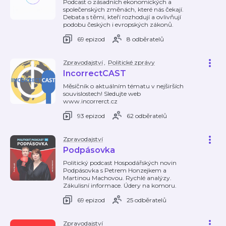
Podcast o zásadních ekonomických a
společenských změnách, které nás čekají.
Debata s těmi, kteří rozhodují a ovlivňují
podobu českých i evropských zákonů.
69 epizod
8 odběratelů
Zpravodajství
,
Politické zprávy
IncorrectCAST
Měsíčník o aktuálním tématu v nejširších
souvislostech! Sledujte web
www.incorrerct.cz
93 epizod
62 odběratelů
Zpravodajství
Podpásovka
Politický podcast Hospodářských novin
Podpásovka s Petrem Honzejkem a
Martinou Machovou. Rychlé analýzy.
Zákulisní informace. Údery na komoru.
69 epizod
25 odběratelů
Zpravodajství