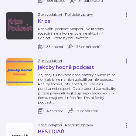
686 epizod
54 odběratelů
Zpravodajství
,
Politické zprávy
Krize
Redakční podcast Voxpotu, ve kterém
rozebíráme a komentujeme aktuální
události, které hýbou světem.
33 epizod
36 odběratelů
Zpravodajství
jakoby hodně podcast
Zajímají tu někoho náše názory? Víme že ne,
no i tak jsme na nich založili tenhle podcast.
Reality shows, influenceři, bulvár ale i
politika nebo sport. Dva studenti žurnalistiky
prostě pravidelně glosují naprosto cokoliv, k
čemu mají chuť něco říct. První český
podcast
…
42 epizod
0 odběratelů
Zpravodajství
,
Politické zprávy
BESTDIÁŘ