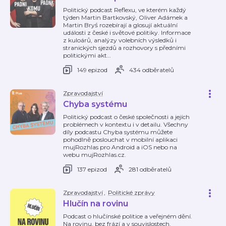
Politický podcast Reflexu, ve kterém každý
týden Martin Bartkovský, Oliver Adámek a
Martin Bryś rozebírají a glosují aktuální
události z české i světové politiky. Informace
z kuloárů, analýzy volebních výsledků i
stranických sjezdů a rozhovory s předními
politickými akt
…
149 epizod
434 odběratelů
Zpravodajství
Chyba systému
Politický podcast o české společnosti a jejích
problémech v kontextu i v detailu. Všechny
díly podcastu Chyba systému můžete
pohodlně poslouchat v mobilní aplikaci
mujRozhlas pro Android a iOS nebo na
webu mujRozhlas.cz.
137 epizod
281 odběratelů
Zpravodajství
,
Politické zprávy
Hlučín na rovinu
Podcast o hlučínské politice a veřejném dění.
Na rovinu, bez frází a v souvislostech.