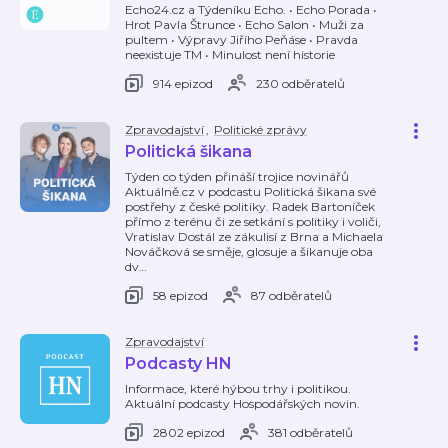
Echo24.cz a Týdeníku Echo. • Echo Porada •
Hrot Pavla Štrunce • Echo Salon • Muži za
pultem • Výpravy Jiřího Peňáse • Pravda
neexistuje TM • Minulost není historie
914 epizod
230 odběratelů
Zpravodajství
,
Politické zprávy
Politická šikana
Týden co týden přináší trojice novinářů
Aktuálně.cz v podcastu Politická šikana své
postřehy z české politiky. Radek Bartoníček
přímo z terénu či ze setkání s politiky i voliči,
Vratislav Dostál ze zákulisí z Brna a Michaela
Nováčková se směje, glosuje a šikanuje oba
dv
…
58 epizod
87 odběratelů
Zpravodajství
Podcasty HN
Informace, které hýbou trhy i politikou.
Aktuální podcasty Hospodářských novin.
2802 epizod
381 odběratelů