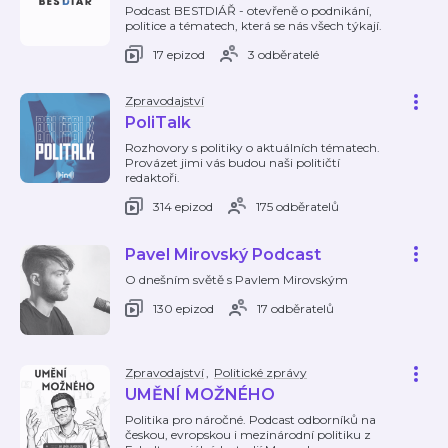
Podcast BESTDIÁŘ - otevřeně o podnikání,
politice a tématech, která se nás všech týkají.
17 epizod
3 odběratelé
Zpravodajství
PoliTalk
Rozhovory s politiky o aktuálních tématech.
Provázet jimi vás budou naši političtí
redaktoři.
314 epizod
175 odběratelů
Pavel Mirovský Podcast
O dnešním světě s Pavlem Mirovským
130 epizod
17 odběratelů
Zpravodajství
,
Politické zprávy
UMĚNÍ MOŽNÉHO
Politika pro náročné. Podcast odborníků na
českou, evropskou i mezinárodní politiku z