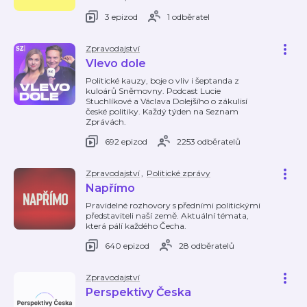
3 epizod
1 odběratel
Zpravodajství
Vlevo dole
Politické kauzy, boje o vliv i šeptanda z
kuloárů Sněmovny. Podcast Lucie
Stuchlíkové a Václava Dolejšího o zákulisí
české politiky. Každý týden na Seznam
Zprávách.
692 epizod
2253 odběratelů
Zpravodajství
,
Politické zprávy
Napřímo
Pravidelné rozhovory s předními politickými
představiteli naší země. Aktuální témata,
která pálí každého Čecha.
640 epizod
28 odběratelů
Zpravodajství
Perspektivy Česka