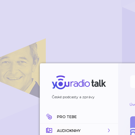
České podcasty a zprávy
Úv
PRO TEBE
AUDIOKNIHY