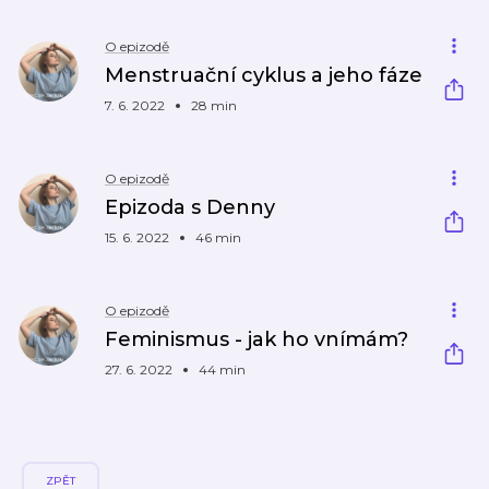
O epizodě
Menstruační cyklus a jeho fáze
7. 6. 2022
28 min
O epizodě
Epizoda s Denny
15. 6. 2022
46 min
O epizodě
Feminismus - jak ho vnímám?
27. 6. 2022
44 min
ZPĚT