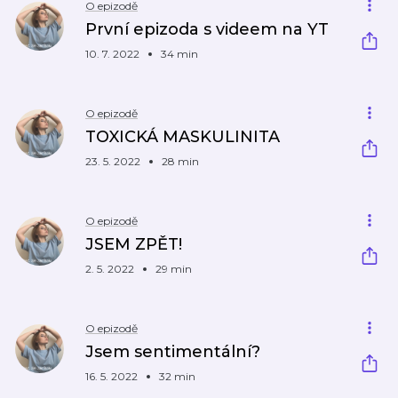
O epizodě
První epizoda s videem na YT
10. 7. 2022
34 min
O epizodě
TOXICKÁ MASKULINITA
23. 5. 2022
28 min
O epizodě
JSEM ZPĚT!
2. 5. 2022
29 min
O epizodě
Jsem sentimentální?
16. 5. 2022
32 min