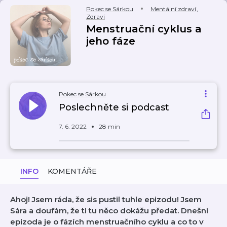
Pokec se Sárkou
Mentální zdraví
,
Zdraví
Menstruační cyklus a
jeho fáze
Pokec se Sárkou
Poslechněte si podcast
7. 6. 2022
28 min
INFO
KOMENTÁŘE
Ahoj! Jsem ráda, že sis pustil tuhle epizodu! Jsem
Sára a doufám, že ti tu něco dokážu předat. Dnešní
epizoda je o fázích menstruačního cyklu a co to v