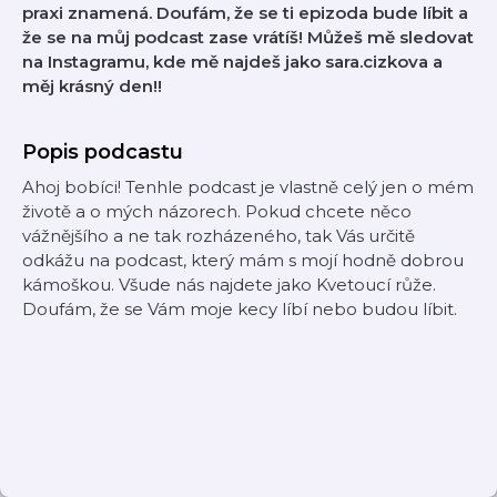
praxi znamená. Doufám, že se ti epizoda bude líbit a
že se na můj podcast zase vrátíš! Můžeš mě sledovat
na Instagramu, kde mě najdeš jako sara.cizkova a
měj krásný den!!
Popis podcastu
Ahoj bobíci! Tenhle podcast je vlastně celý jen o mém
životě a o mých názorech. Pokud chcete něco
vážnějšího a ne tak rozházeného, tak Vás určitě
odkážu na podcast, který mám s mojí hodně dobrou
kámoškou. Všude nás najdete jako Kvetoucí růže.
Doufám, že se Vám moje kecy líbí nebo budou líbit.