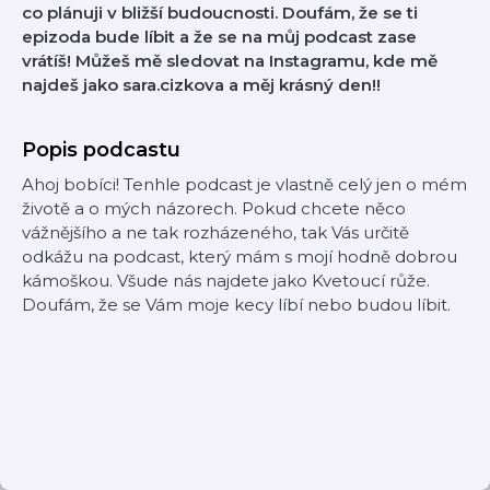
co plánuji v bližší budoucnosti. Doufám, že se ti
epizoda bude líbit a že se na můj podcast zase
vrátíš! Můžeš mě sledovat na Instagramu, kde mě
najdeš jako sara.cizkova a měj krásný den!!
Popis podcastu
Ahoj bobíci! Tenhle podcast je vlastně celý jen o mém
životě a o mých názorech. Pokud chcete něco
vážnějšího a ne tak rozházeného, tak Vás určitě
odkážu na podcast, který mám s mojí hodně dobrou
kámoškou. Všude nás najdete jako Kvetoucí růže.
Doufám, že se Vám moje kecy líbí nebo budou líbit.