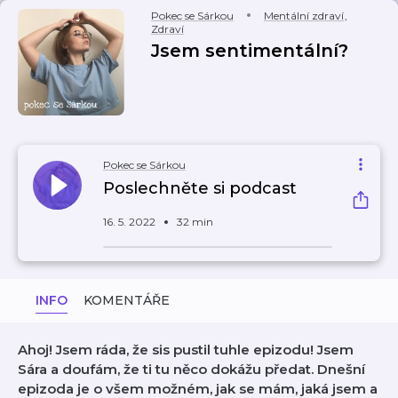
Pokec se Sárkou
Mentální zdraví
,
Zdraví
Jsem sentimentální?
Pokec se Sárkou
Poslechněte si podcast
16. 5. 2022
32 min
INFO
KOMENTÁŘE
Ahoj! Jsem ráda, že sis pustil tuhle epizodu! Jsem
Sára a doufám, že ti tu něco dokážu předat. Dnešní
epizoda je o všem možném, jak se mám, jaká jsem a