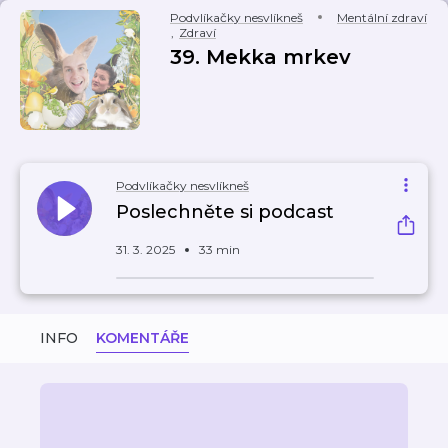
Podvlíkačky nesvlíkneš
Mentální zdraví
,
Zdraví
39. Mekka mrkev
Podvlíkačky nesvlíkneš
Poslechněte si podcast
31. 3. 2025
33 min
INFO
KOMENTÁŘE