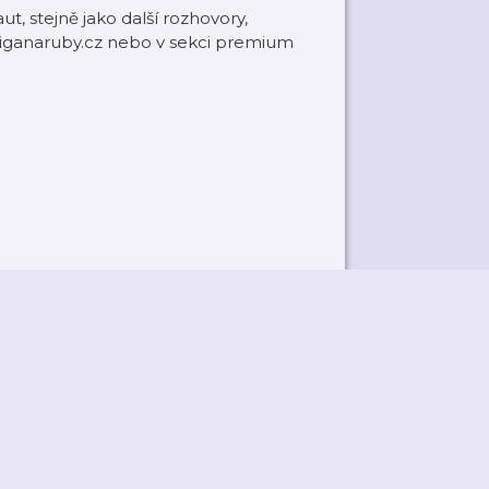
t, stejně jako další rozhovory,
liganaruby.cz nebo v sekci premium
ky
Přidat podcast
RSS