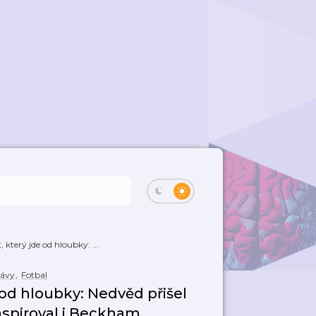
 který jde od hloubky: ...
rávy
,
Fotbal
 od hloubky: Nedvěd přišel
Inspiroval i Beckham