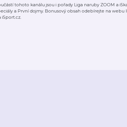
učástí tohoto kanálu jsou i pořady Liga naruby ZOOM a iSkau
eciály a První dojmy. Bonusový obsah odebírejte na webu 
 iSport.cz.
2026
Active Radio a.s.
Reklama
O aplikaci
Youradio Music
Podmín
áte již účet? Přihlaste se.
Kontakty a zpětná vazba
Nastavení soukromí