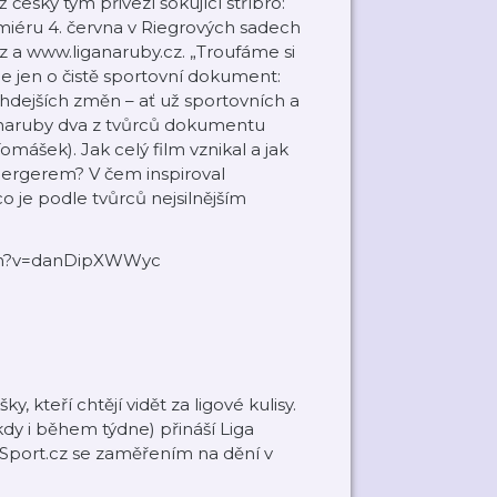
eský tým přivezl šokující stříbro:
miéru 4. června v Riegrových sadech
 a www.liganaruby.cz. „Troufáme si
ejde jen o čistě sportovní dokument:
tehdejších změn – ať už sportovních a
y naruby dva z tvůrců dokumentu
mášek). Jak celý film vznikal a jak
Bergerem? V čem inspiroval
 je podle tvůrců nejsilnějším
atch?v=danDipXWWyc
 kteří chtějí vidět za ligové kulisy.
kdy i během týdne) přináší Liga
Sport.cz se zaměřením na dění v