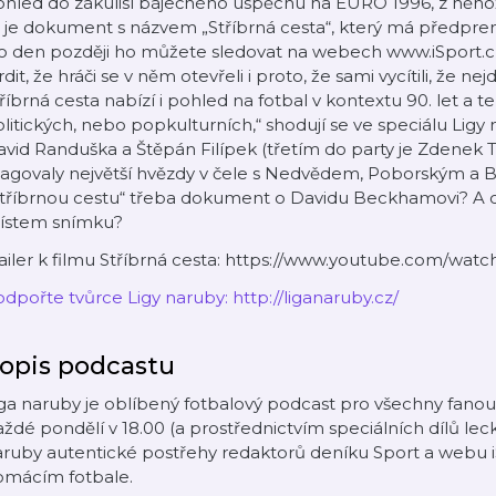
hled do zákulisí báječného úspěchu na EURO 1996, z něhož č
 je dokument s názvem „Stříbrná cesta“, který má předpre
o den později ho můžete sledovat na webech www.iSport.cz
rdit, že hráči se v něm otevřeli i proto, že sami vycítili, že n
říbrná cesta nabízí i pohled na fotbal v kontextu 90. let a 
litických, nebo popkulturních,“ shodují se ve speciálu Lig
vid Randuška a Štěpán Filípek (třetím do party je Zdenek To
eagovaly největší hvězdy v čele s Nedvědem, Poborským a 
tříbrnou cestu“ třeba dokument o Davidu Beckhamovi? A co
ístem snímku?
railer k filmu Stříbrná cesta: https://www.youtube.com/w
dpořte tvůrce Ligy naruby: http://liganaruby.cz/
opis podcastu
ga naruby je oblíbený fotbalový podcast pro všechny fanoušky,
ždé pondělí v 18.00 (a prostřednictvím speciálních dílů lec
ruby autentické postřehy redaktorů deníku Sport a webu i
omácím fotbale.