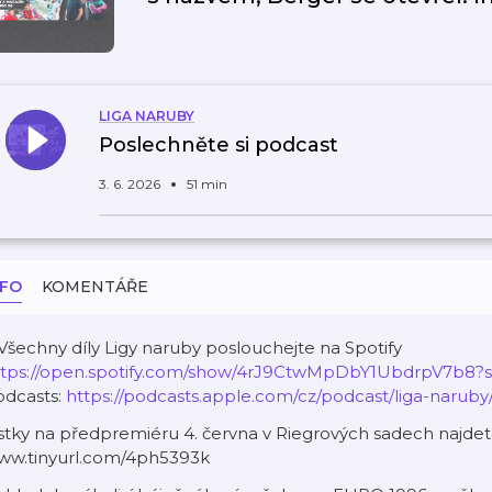
LIGA NARUBY
Poslechněte si podcast
3. 6. 2026
51 min
NFO
KOMENTÁŘE
️ Všechny díly Ligy naruby poslouchejte na Spotify
ttps://open.spotify.com/show/4rJ9CtwMpDbY1UbdrpV7b8?
odcasts:
https://podcasts.apple.com/cz/podcast/liga-naruby
stky na předpremiéru 4. června v Riegrových sadech najdete
ww.tinyurl.com/4ph5393k