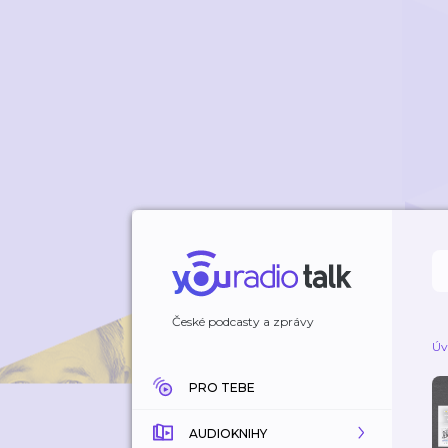
České podcasty a zprávy
Úv
PRO TEBE
AUDIOKNIHY