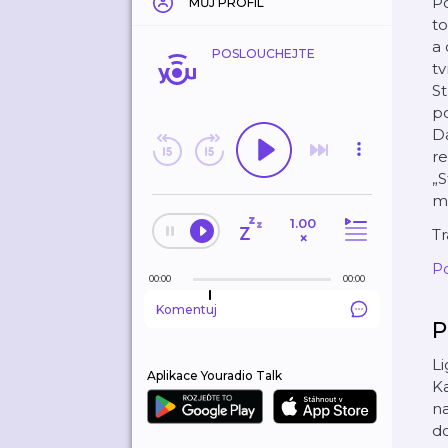
Po
MŮJ PROFIL
to
a 
POSLOUCHEJTE
tv
St
po
Da
r
„S
m
1.00
T
×
Po
00:00
00:00
Komentuj
P
Li
Aplikace Youradio Talk
Ka
na
d