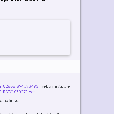
si=82868f874b73495f
nebo na Apple
/id1670163927?l=cs
 na linku: