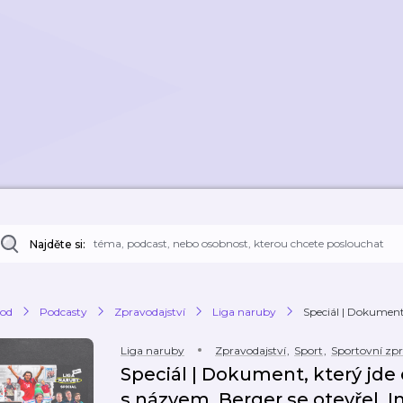
Najděte si:
od
Podcasty
Zpravodajství
Liga naruby
Speciál | Dokument,
Liga naruby
Zpravodajství
,
Sport
,
Sportovní zp
Speciál | Dokument, který jde
s názvem, Berger se otevřel. 