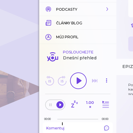
PODCASTY
KATALOG
ČLÁNKY BLOG
KOUPENÉ
KATALOG
KATEGORIE
KATEGORIE
MŮJ PROFIL
ZÁLOŽKY
ZÁLOŽKY
POSLOUCHEJTE
Dnešní přehled
HISTORIE
LÍBÍ SE MI
EPI
ODEBÍRANÉ
Po
ka
HISTORIE
ww
1.00
EDITORSKÉ TIPY
×
00:00
00:00
Komentuj