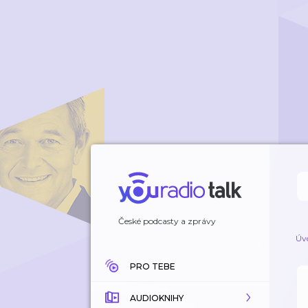
České podcasty a zprávy
Úv
PRO TEBE
AUDIOKNIHY