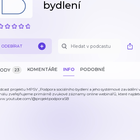
bydlení
ODEBÍRAT
KOMENTÁŘE
INFO
PODOBNÉ
ZODY
23
dcast projektu MPSV „Podpora sociálního bydlení a jeho systémové zavádění v
nálu zveřejňujeme primárně zvukové záznamy online webinářů, které najdete
w.youtube.com/@projektpodporaSB