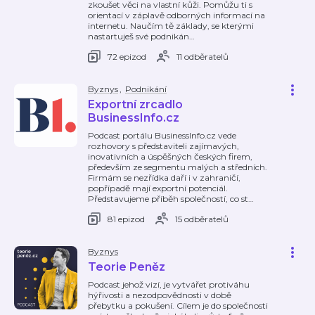
zkoušet věci na vlastní kůži. Pomůžu ti s
orientací v záplavě odborných informací na
internetu. Naučím tě základy, se kterými
nastartuješ své podnikán
…
72 epizod
11 odběratelů
Byznys
,
Podnikání
Exportní zrcadlo
BusinessInfo.cz
Podcast portálu BusinessInfo.cz vede
rozhovory s představiteli zajímavých,
inovativních a úspěšných českých firem,
především ze segmentu malých a středních.
Firmám se nezřídka daří i v zahraničí,
popřípadě mají exportní potenciál.
Představujeme příběh společností, co st
…
81 epizod
15 odběratelů
Byznys
Teorie Peněz
Podcast jehož vizí, je vytvářet protiváhu
hýřivosti a nezodpovědnosti v době
přebytku a pokušení. Cílem je do společnosti