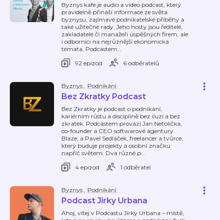
Byznys kafe je audio a video podcast, který
pravidelně přináší informace ze světa
byznysu, zajímavé podnikatelské příběhy a
také užitečné rady. Jeho hosty jsou ředitelé,
zakladatelé či manažeři úspěšných firem, ale
i odborníci na nejrůznější ekonomická
témata. Podcastem
…
92 epizod
6 odběratelů
Byznys
,
Podnikání
Bez Zkratky Podcast
Bez Zkratky je podcast o podnikání,
kariérním růstu a disciplíně bez iluzí a bez
zkratek. Podcastem provází Jan Netolička,
co-founder a CEO softwarové agentury
Blaze, a Pavel Sedláček, freelancer a tvůrce,
který buduje projekty a osobní značku
napříč světem. Dva různé p
…
4 epizod
1 odběratel
Byznys
,
Podnikání
Podcast Jirky Urbana
Ahoj, vítej v Podcastu Jirky Urbana – místě,