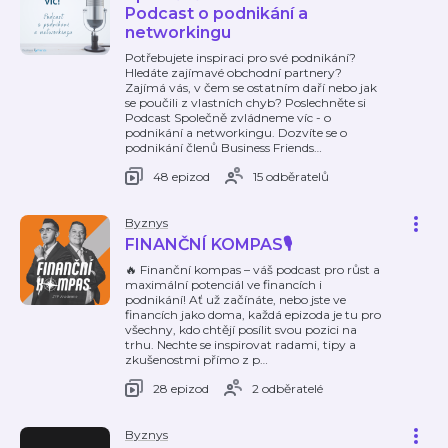
Podcast o podnikání a
networkingu
Potřebujete inspiraci pro své podnikání?
Hledáte zajímavé obchodní partnery?
Zajímá vás, v čem se ostatním daří nebo jak
se poučili z vlastních chyb? Poslechněte si
Podcast Společně zvládneme víc - o
podnikání a networkingu. Dozvíte se o
podnikání členů Business Friends
…
48 epizod
15 odběratelů
Byznys
FINANČNÍ KOMPAS🎙️
🔥 Finanční kompas – váš podcast pro růst a
maximální potenciál ve financích i
podnikání! Ať už začínáte, nebo jste ve
financích jako doma, každá epizoda je tu pro
všechny, kdo chtějí posílit svou pozici na
trhu. Nechte se inspirovat radami, tipy a
zkušenostmi přímo z p
…
28 epizod
2 odběratelé
Byznys