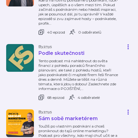
kde si na rovinu povídáme o podnikání, fuck-
upech, úspěších a o všem mezi tím. Pokud
začínáš s podnikáním nebo hledáš inspiraci,
jak se posunout dál, jsi tu správně! V každé
epizodě si zvu zajímavé hosty – podnikatele,
profík
…
40 epizod
0 odběratelů
Byznys
Podle skutečnosti
Tento podcast má nahlédnout do světa
financí z pohledu poradců finančního
plánování, ale také z pohledu hostů, kteří
jako podnikatelé či majitelé firem řeší finance
dnes a denně. Můžete se těšit na různá
témata, která jdou s dobou! Zaslechnete zde
informace o POJIŠTĚNÍ,
…
68 epizod
4 odběratelé
Byznys
Sám sobě marketérem
Toužíš po vlastním podnikání a chceš
proniknout do tajů online marketingu?
Podcast pro všechny, kdo mají chuť učit se a