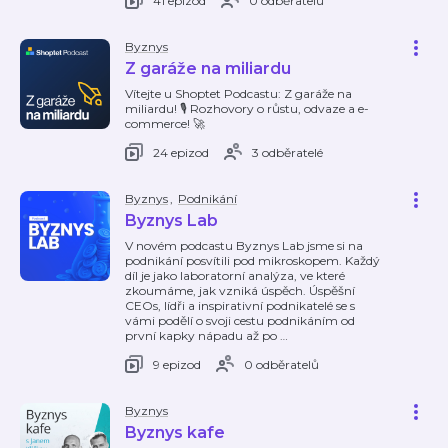
41 epizod
0 odběratelů
Byznys
Z garáže na miliardu
Vítejte u Shoptet Podcastu: Z garáže na
miliardu! 🎙️ Rozhovory o růstu, odvaze a e-
commerce! 🚀
24 epizod
3 odběratelé
Byznys
,
Podnikání
Byznys Lab
V novém podcastu Byznys Lab jsme si na
podnikání posvítili pod mikroskopem. Každý
díl je jako laboratorní analýza, ve které
zkoumáme, jak vzniká úspěch. Úspěšní
CEOs, lídři a inspirativní podnikatelé se s
vámi podělí o svoji cestu podnikáním od
první kapky nápadu až po
…
9 epizod
0 odběratelů
Byznys
Byznys kafe