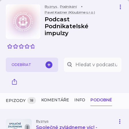
Byznys
,
Podnikání
Pavel Kastner (Kloubíme s.r.o.)
Podcast
Podnikatelské
impulzy
ODEBÍRAT
KOMENTÁŘE
INFO
PODOBNÉ
EPIZODY
18
Byznys
Společně zvládneme víc! -