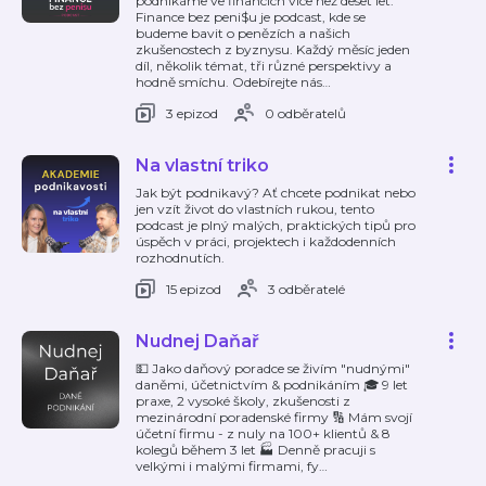
podnikáme ve financích více než deset let.
Finance bez peni$u je podcast, kde se
budeme bavit o penězích a našich
zkušenostech z byznysu. Každý měsíc jeden
díl, několik témat, tři různé perspektivy a
hodně smíchu. Odebírejte nás
…
3 epizod
0 odběratelů
Na vlastní triko
Jak být podnikavý? Ať chcete podnikat nebo
jen vzít život do vlastních rukou, tento
podcast je plný malých, praktických tipů pro
úspěch v práci, projektech i každodenních
rozhodnutích.
15 epizod
3 odběratelé
Nudnej Daňař
💵 Jako daňový poradce se živím "nudnými"
daněmi, účetnictvím & podnikáním 🎓 9 let
praxe, 2 vysoké školy, zkušenosti z
mezinárodní poradenské firmy 🔢 Mám svojí
účetní firmu - z nuly na 100+ klientů & 8
kolegů během 3 let 🏭 Denně pracuji s
velkými i malými firmami, fy
…