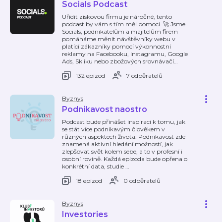
Socials Podcast
Uřídit ziskovou firmu je náročné, tento
podcast by vám s tím měl pomoci. 🚀 Jsme
Socials, podnikatelům a majitelům firem
pomáháme měnit návštěvníky webu v
platící zákazníky pomocí výkonnostní
reklamy na Facebooku, Instagramu, Google
Ads, Skliku nebo zbožových srovnávačí
…
132 epizod
7 odběratelů
Byznys
Podnikavost naostro
Podcast bude přinášet inspiraci k tomu, jak
se stát více podnikavým člověkem v
různých aspektech života. Podnikavost zde
znamená aktivní hledání možností, jak
zlepšovat svět kolem sebe, a to v profesní i
osobní rovině. Každá epizoda bude opřena o
konkrétní data, studie
…
18 epizod
0 odběratelů
Byznys
Investories