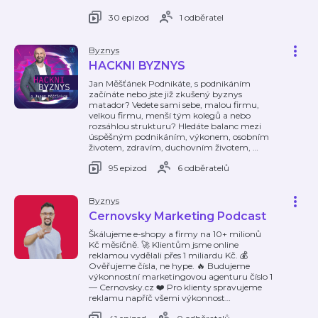
30 epizod
1 odběratel
Byznys
HACKNI BYZNYS
Jan Měšťánek Podnikáte, s podnikáním
začínáte nebo jste již zkušený byznys
matador? Vedete sami sebe, malou firmu,
velkou firmu, menší tým kolegů a nebo
rozsáhlou strukturu? Hledáte balanc mezi
úspěšným podnikáním, výkonem, osobním
životem, zdravím, duchovním životem,
…
95 epizod
6 odběratelů
Byznys
Cernovsky Marketing Podcast
Škálujeme e-shopy a firmy na 10+ milionů
Kč měsíčně. 🚀 Klientům jsme online
reklamou vydělali přes 1 miliardu Kč. 💰
Ověřujeme čísla, ne hype. 🔥 Budujeme
výkonnostní marketingovou agenturu číslo 1
— Cernovsky.cz ❤️ Pro klienty spravujeme
reklamu napříč všemi výkonnost
…