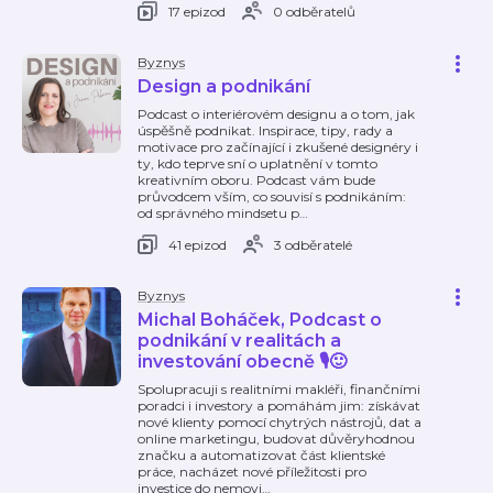
17 epizod
0 odběratelů
Byznys
Design a podnikání
Podcast o interiérovém designu a o tom, jak
úspěšně podnikat. Inspirace, tipy, rady a
motivace pro začínající i zkušené designéry i
ty, kdo teprve sní o uplatnění v tomto
kreativním oboru. Podcast vám bude
průvodcem vším, co souvisí s podnikáním:
od správného mindsetu p
…
41 epizod
3 odběratelé
Byznys
Michal Boháček, Podcast o
podnikání v realitách a
investování obecně 🎙️🙂
Spolupracuji s realitními makléři, finančními
poradci i investory a pomáhám jim: získávat
nové klienty pomocí chytrých nástrojů, dat a
online marketingu, budovat důvěryhodnou
značku a automatizovat část klientské
práce, nacházet nové příležitosti pro
investice do nemovi
…