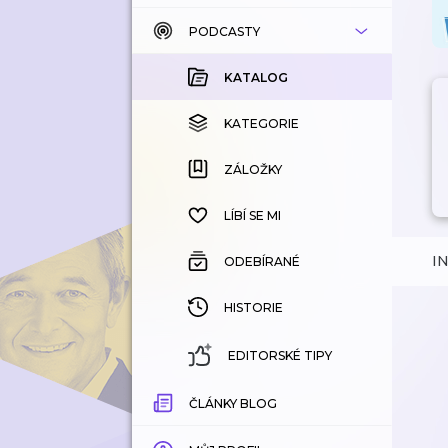
PODCASTY
KATALOG
KOUPENÉ
KATALOG
KATEGORIE
KATEGORIE
ZÁLOŽKY
ZÁLOŽKY
HISTORIE
LÍBÍ SE MI
I
ODEBÍRANÉ
HISTORIE
EDITORSKÉ TIPY
ČLÁNKY BLOG