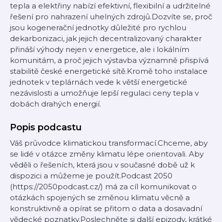
tepla a elektřiny nabízí efektivní, flexibilní a udržitelné
řešení pro nahrazení uhelných zdrojů.Dozvíte se, proč
jsou kogenerační jednotky důležité pro rychlou
dekarbonizaci, jak jejich decentralizovaný charakter
přináší výhody nejen v energetice, ale i lokálním
komunitám, a proč jejich výstavba významně přispívá
stabilitě české energetické sítě.Kromě toho instalace
jednotek v teplárnách vede k větší energetické
nezávislosti a umožňuje lepší regulaci ceny tepla v
dobách drahých energií.
Popis podcastu
Váš průvodce klimatickou transformací.Chceme, aby
se lidé v otázce změny klimatu lépe orientovali. Aby
věděli o řešeních, která jsou v současné době už k
dispozici a můžeme je použít.Podcast 2050
(https://2050podcast.cz/) má za cíl komunikovat o
otázkách spojených se změnou klimatu věcně a
konstruktivně a opírat se přitom o data a dosavadní
vědecké poznatky.Poslechněte si další epizody, krátké